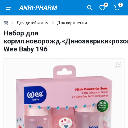
0
0
Для детей и мам
Для кормления
Набор для
кормл.новорожд.«Динозаврики»роз
Wee Baby 196