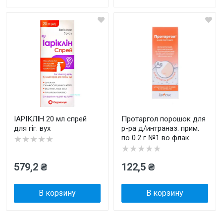
ІАРІКЛІН 20 мл спрей
Протаргол порошок для
для гіг. вух
р-ра д/интраназ. прим.
по 0.2 г №1 во флак.
★★★★★
★★★★★
579,2 ₴
122,5 ₴
В корзину
В корзину