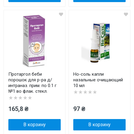
Протаргол беби
Но-соль капли
порошок для р-ра д/
назальные очищающий
интраназ. прим. по 0.1 г
10 мл
№1 во флак. стекл.
★★★★★
★★★★★
165,8 ₴
97 ₴
В корзину
В корзину