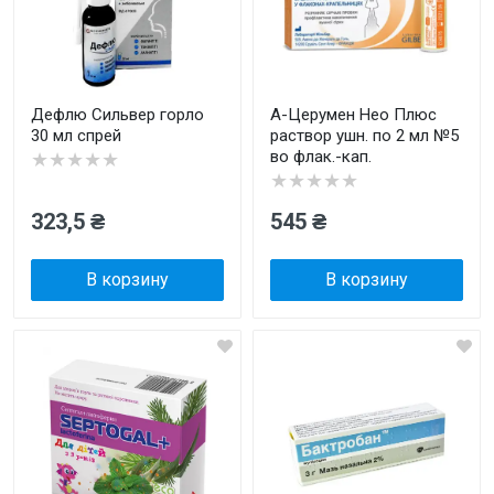
Дефлю Сильвер горло
А-Церумен Нео Плюс
30 мл спрей
раствор ушн. по 2 мл №5
во флак.-кап.
★★★★★
★★★★★
323,5 ₴
545 ₴
В корзину
В корзину