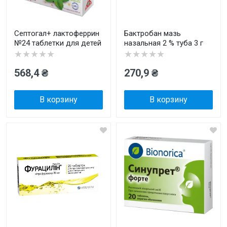
Септогал+ лактоферрин
Бактробан мазь
№24 таблетки для детей
назальная 2 % туба 3 г
★★★★★
★★★★★
568,4 ₴
270,9 ₴
В корзину
В корзину