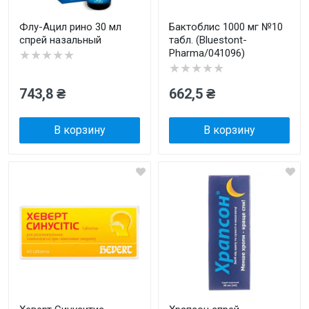
Флу-Ацил рино 30 мл
Бактоблис 1000 мг №10
спрей назальный
табл. (Bluestont-
Pharma/041096)
★★★★★
★★★★★
743,8 ₴
662,5 ₴
В корзину
В корзину