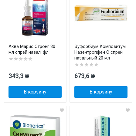
Аква Марис Стронг 30
Эуфорбиум Композитум
мл спрей назал. фл.
Назентропфен С спрей
назальный 20 мл
★★★★★
★★★★★
343,3 ₴
673,6 ₴
В корзину
В корзину