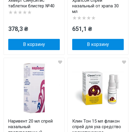
Хеверт Синуситис
Храпсон спрей
таблетки блистер №40
назальный от храпа 30
мл
★★★★★
★★★★★
378,3 ₴
651,1 ₴
В корзину
В корзину
Наривент 20 мл спрей
Клин Тон 15 мл флакон
назальный
спрей для уха средство