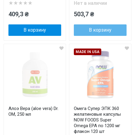
★★★★★
Нет в наличии
409,3 ₴
503,7 ₴
В корзину
В корзину
MADE IN USA
Алоэ Вера (aloe vera) Dr.
Омега Супер ЭПК 360
OM, 250 мл
желатиновые капсулы
NOW FOODS Super
Omega EPA по 1200 мг
флакон 120 шт