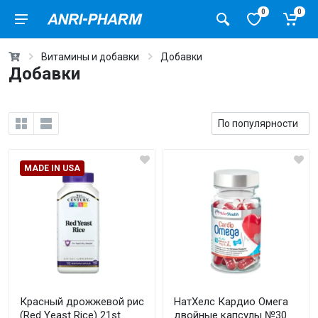
0
0
Витамины и добавки
Добавки
Добавки
MADE IN USA
Красный дрожжевой рис
НатХелс Кардио Омега
(Red Yeast Rice) 21st
двойные капсулы №30