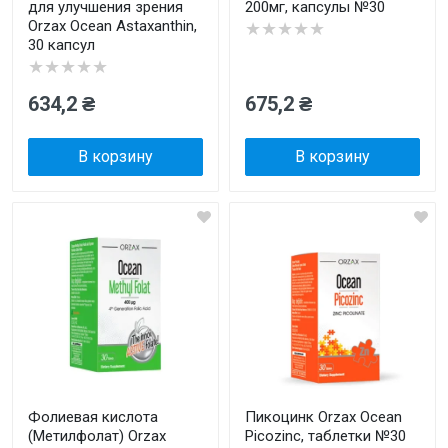
для улучшения зрения
200мг, капсулы №30
Orzax Ocean Astaxanthin,
★★★★★
30 капсул
★★★★★
634,2 ₴
675,2 ₴
В корзину
В корзину
Фолиевая кислота
Пикоцинк Orzax Ocean
(Метилфолат) Orzax
Picozinc, таблетки №30