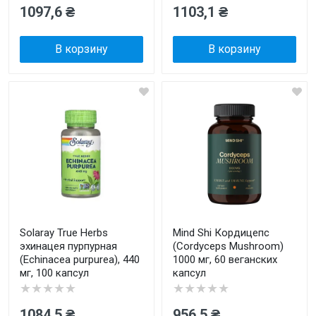
1097,6 ₴
1103,1 ₴
В корзину
В корзину
Solaray True Herbs
Mind Shi Кордицепс
эхинацея пурпурная
(Cordyceps Mushroom)
(Echinacea purpurea), 440
1000 мг, 60 веганских
мг, 100 капсул
капсул
★★★★★
★★★★★
1084,5 ₴
956,5 ₴