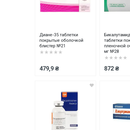
Диане-35 таблетки
Бикалутамид
покрытые оболочкой
таблетки по
блистер №21
пленочной о
мг №28
★★★★★
★★★★★
479,9 ₴
872 ₴