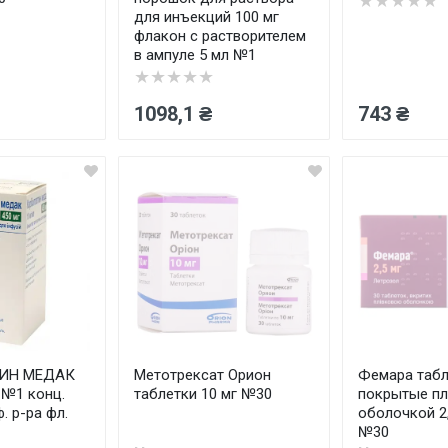
★★★★★
для инъекций 100 мг
флакон с растворителем
в ампуле 5 мл №1
★★★★★
1098,1 ₴
743 ₴
ИН МЕДАК
Метотрексат Орион
Фемара табл
 №1 конц.
таблетки 10 мг №30
покрытые п
. р-ра фл.
оболочкой 2,
№30