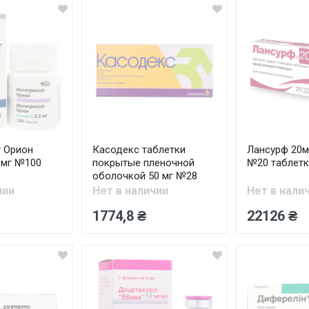
 Орион
Касодекс таблетки
Лансурф 20мг
5 мг №100
покрытые пленочной
№20 таблетк
оболочкой 50 мг №28
чии
Нет в наличии
Нет в нали
1774,8 ₴
22126 ₴