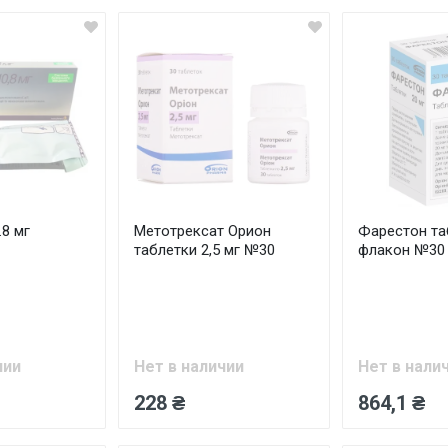
.8 мг
Метотрексат Орион
Фарестон та
таблетки 2,5 мг №30
флакон №30
чии
Нет в наличии
Нет в нали
228 ₴
864,1 ₴