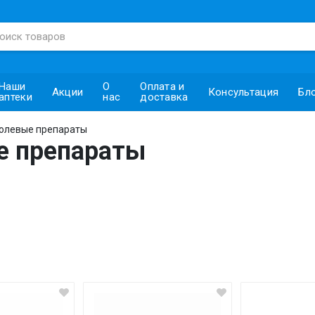
Наши
О
Оплата и
Акции
Консультация
Бл
аптеки
нас
доставка
олевые препараты
е препараты