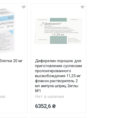
блетки 20 мг
Диферелин порошок для
приготовления суспензии
пролонгированного
высвобождения 11,25 мг
флакон растворитель 2
мл ампула шприц 2иглы
№1
чии
Нет в наличии
6352,6 ₴