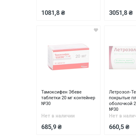
1081,8 ₴
3051,8 ₴
Тамоксифен Эбеве
Летрозол-Те
таблетки 20 мг контейнер
покрытые п
№30
оболочкой 2
№30
Нет в наличии
Нет в нали
685,9 ₴
660,5 ₴