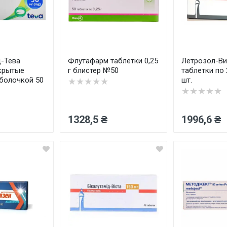
-Тева
Флутафарм таблетки 0,25
Летрозол-Ви
крытые
г блистер №50
таблетки по 2
болочкой 50
шт.
★★★★★
★★★★★
1328,5 ₴
1996,6 ₴