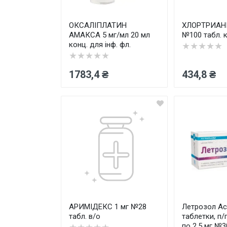
ОКСАЛІПЛАТИН
ХЛОРТРИАНИ
АМАКСА 5 мг/мл 20 мл
№100 табл. 
конц. для інф. фл.
★★★★★
★★★★★
1783,4 ₴
434,8 ₴
АРИМІДЕКС 1 мг №28
Летрозол Ас
табл. в/о
таблетки, п/
по 2.5 мг №3