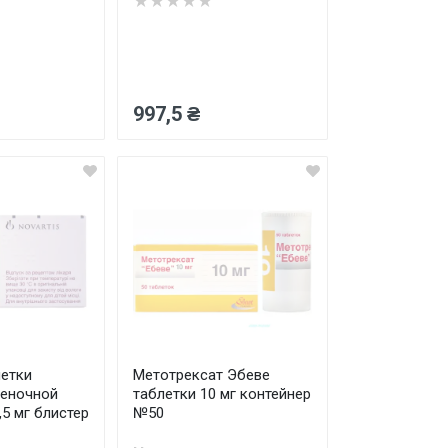
★★★★★
997,5 ₴
етки
Метотрексат Эбеве
леночной
таблетки 10 мг контейнер
5 мг блистер
№50