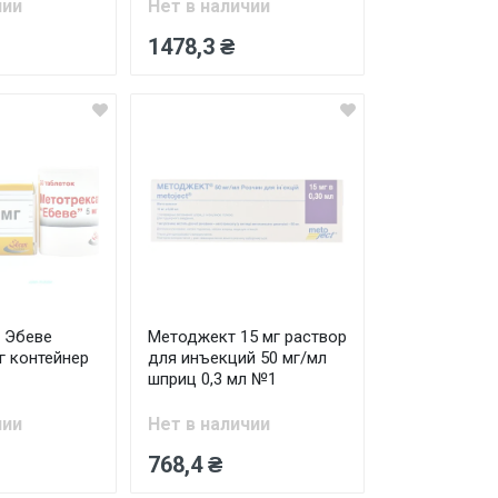
чии
Нет в наличии
1478,3 ₴
 Эбеве
Методжект 15 мг раствор
г контейнер
для инъекций 50 мг/мл
шприц 0,3 мл №1
чии
Нет в наличии
768,4 ₴