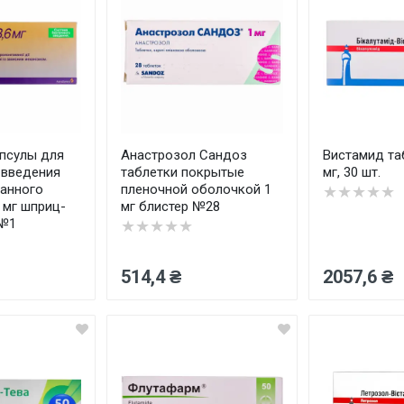
псулы для
Анастрозол Сандоз
Вистамид та
 введения
таблетки покрытые
мг, 30 шт.
анного
пленочной оболочкой 1
★★★★★
 мг шприц-
мг блистер №28
 №1
★★★★★
514,4 ₴
2057,6 ₴