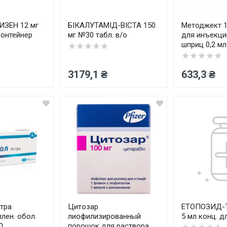
ЗЕН 12 мг
БІКАЛУТАМІД-ВІСТА 150
Методжект 1
контейнер
мг №30 табл. в/о
для инъекци
шприц 0,2 м
★★★★★
★★★★★
3179,1 ₴
633,3 ₴
тра
Цитозар
ЕТОПОЗИД-Т
плен. обол.
лиофилизированный
5 мл конц. дл
0
порошок для раствора