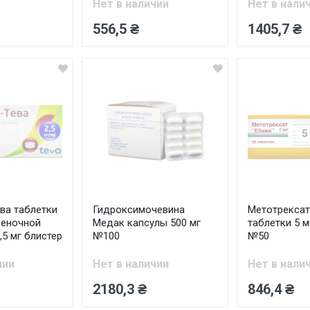
Нет в наличии
Нет в нали
556,5 ₴
1405,7 ₴
ва таблетки
Гидроксимочевина
Метотрексат
леночной
Медак капсулы 500 мг
таблетки 5 м
,5 мг блистер
№100
№50
чии
Нет в наличии
Нет в нали
2180,3 ₴
846,4 ₴