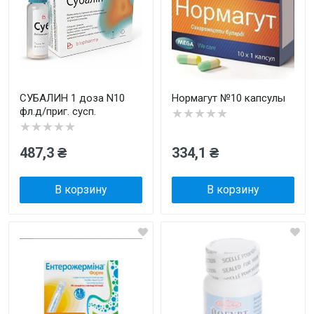
СУБАЛИН 1 доза N10
Нормагут №10 капсулы
фл.д/приг. сусп.
★★★★★
★★★★★
487,3 ₴
334,1 ₴
В корзину
В корзину