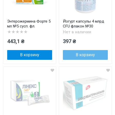
Энтерожермина Форте 5
Йогурт капсулы 4 млрд
мл №5 сусп. фл.
CFU флакон №30
★★★★★
Нет в наличии
443,1 ₴
397 ₴
В корзину
В корзину