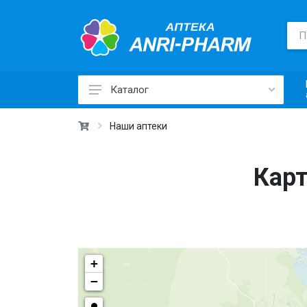
Каталог
Лекарственные средства ›
Наши аптеки
Товары для здоровья ›
Карт
Медицинские товары и техника ›
Лечебная косметика ›
Красота и уход ›
Витамины и добавки ›
+
Ежедневная гигиена ›
−
Для детей и мам ›