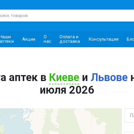
Наши
О
Оплата и
Акции
Консультация
Бл
аптеки
нас
доставка
а аптек в
Киеве
и
Львове
н
июля 2026