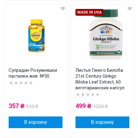
MADE IN USA
Супрадин Розумняшки
Листья Гинкго Билоба
пастилки жев. №30
21st Century Ginkgo
Biloba Leaf Extract, 60
★★★★★
вегетарианских капсул
★★★★★
357 ₴
499 ₴
510 ₴
1026 ₴
В корзину
В корзину