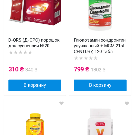
D-ORS (Д-ОРС) порошок
Глюкозамин хондроитин
для суспензии №20
улучшенный + МСМ 21st
CENTURY, 120 табл.
★★★★★
★★★★★
310 ₴
799 ₴
840 ₴
1802 ₴
В корзину
В корзину