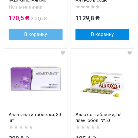
№20 капс. мягкие
мл №20 в саше
★★★★★
Нет в наличии
170,5 ₴
1129,8 ₴
200,6 ₴
В корзину
В корзину
Анантавати таблетки, 30
Аллохол таблетки, п/
шт.
плен. обол. №50
★★★★★
★★★★★