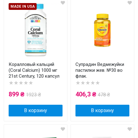
MADE IN USA
Коралловый кальций
Супрадин Ведмежуйки
(Coral Calcium) 1000 мг
пастилки жев. №30 во
21st Century, 120 капсул
флак.
★★★★★
★★★★★
899 ₴
406,3 ₴
1923 ₴
478 ₴
В корзину
В корзину