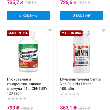
735,7 ₴
726,6 ₴
1051 ₴
1038 ₴
В корзину
В корзину
MADE IN USA
MADE IN USA
Глюкозамин и
Мультивитамины Central
хондроитин, адванс
Vita Plus Nu-Health,
формула, 21st CENTURY,
100табл.
120 табл.
★★★★★
★★★★★
799 ₴
863,1 ₴
1802 ₴
1233 ₴