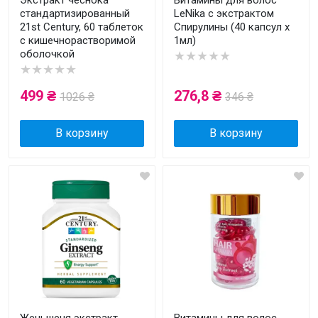
Экстракт чеснока
Витамины для волос
стандартизированный
LeNika с экстрактом
21st Century, 60 таблеток
Спирулины (40 капсул x
с кишечнорастворимой
1мл)
оболочкой
★★★★★
★★★★★
499 ₴
276,8 ₴
1026 ₴
346 ₴
В корзину
В корзину