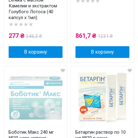
LeNika с маслом
★★★★★
Камелии и экстрактом
Голубого Лотоса (40
капсул x 1мл)
★★★★★
277 ₴
861,7 ₴
346,3 ₴
1231 ₴
В корзину
В корзину
Боботик Макс 240 мг
Бетаргин раствор по 10