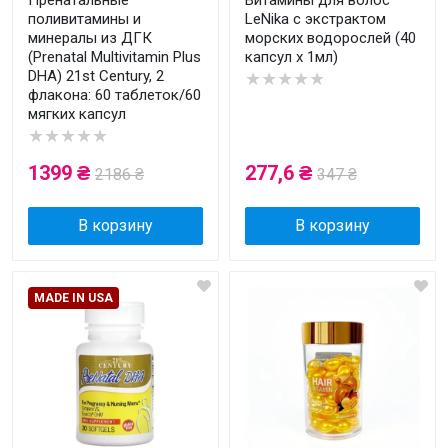
Пренатальные
Витамины для волос
поливитамины и
LeNika с экстрактом
минералы из ДГК
морских водорослей (40
(Prenatal Multivitamin Plus
капсул x 1мл)
DHA) 21st Century, 2
★★★★★
флакона: 60 ​​таблеток/60
мягких капсул
★★★★★
1399 ₴
277,6 ₴
2186 ₴
347 ₴
В корзину
В корзину
MADE IN USA