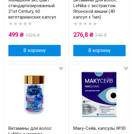
Женьшеня экстракт
Витамины для волос
стандартизированный
LeNika с экстрактом
21st Century, 60
Японской вишни (40
вегетарианских капсул.
капсул x 1мл)
★★★★★
★★★★★
499 ₴
276,8 ₴
1026 ₴
346 ₴
В корзину
В корзину
Витамины для волос
Маку-Сейв, капсулы №30