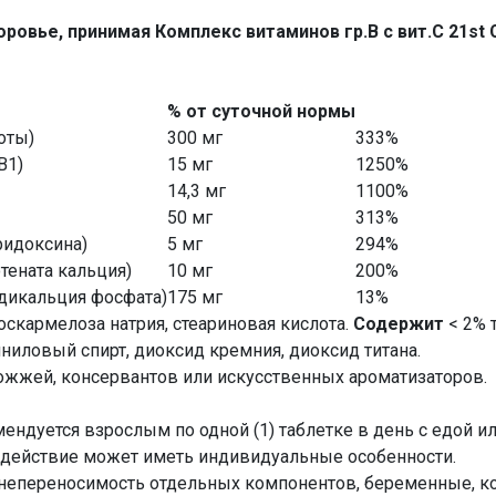
ровье, принимая Комплекс витаминов гр.В с вит.С 21st
% от суточной нормы
оты)
300 мг
333%
В1)
15 мг
1250%
14,3 мг
1100%
50 мг
313%
ридоксина)
5 мг
294%
отената кальция)
10 мг
200%
 дикальция фосфата)
175 мг
13%
оскармелоза натрия, стеариновая кислота.
Содержит
< 2% 
виниловый спирт, диоксид кремния, диоксид титана.
ожжей, консервантов или искусственных ароматизаторов.
ендуется взрослым по одной (1) таблетке в день с едой ил
действие может иметь индивидуальные особенности.
 непереносимость отдельных компонентов, беременные, к