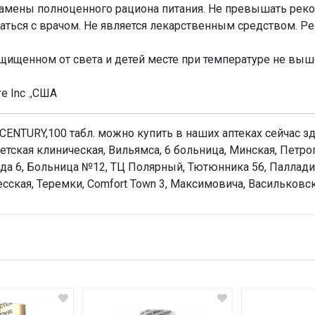
 замены полноценного рациона питания. Не превышать ре
ться с врачом. Не является лекарственным средством. Ре
ащищенном от света и детей месте при температуре не выш
re Inc .,США
 CENTURY,100 табл. можно купить в наших аптеках сейчас зд
етская клиническая, Вильямса, 6 больница, Минская, Петр
ада 6, Больница №12, ТЦ Полярный, Тютюнника 56, Паллади
десская, Теремки, Comfort Town 3, Максимовича, Васильковс
Н
Оц
Ва