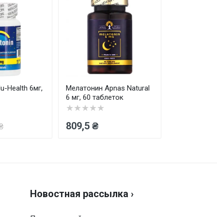
Отправить
-Health 6мг,
Мелатонин Apnas Natural
Омега-3-6-9
6 мг, 60 таблеток
HEALTH кап
★★★★★
★★★★★
809,5 ₴
735,7 ₴
₴
1
Новостная рассылка ›