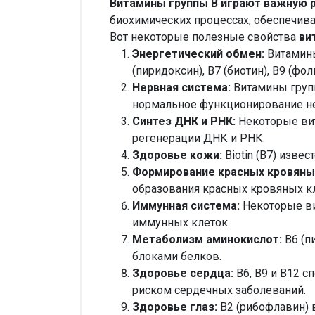
Витамины группы В играют важную 
биохимических процессах, обеспечив
Вот некоторые полезные свойства
ви
Энергетический обмен:
Витамины
(пиридоксин), B7 (биотин), B9 (ф
Нервная система:
Витамины груп
нормальное функционирование не
Синтез ДНК и РНК:
Некоторые вит
регенерации ДНК и РНК.
Здоровье кожи:
Biotin (B7) изве
Формирование красных кровяны
образования красных кровяных к
Иммунная система
:
Некоторые в
иммунных клеток.
Метаболизм аминокислот:
B6 (п
блоками белков.
Здоровье сердца:
B6, B9 и B12 
риском сердечных заболеваний.
Здоровье глаз:
B2 (рибофлавин) 