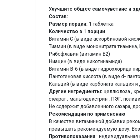
Улучшите общее самочувствие и здо
Состав:
Размер порции:
1 таблетка
Количество в 1 порции
Витамин C (в виде аскорбиновой кисл
Тиамин (в виде мононитрата тиамина, 
Рибофлавин (витамин B2)
Ниацин (в виде никотинамида)
Витамин B-6 (в виде гидрохлорида пи
Пантотеновая кислота (в виде d- пант
Кальций (в виде карбоната кальция и
Другие ингредиенты:
целлюлоза , кр
стеарат , мальтодекстрин , ПЭГ, поли
Не содержит добавленного сахара, др
Рекомендации по применению
В качестве витаминной добавки реком
превышать рекомендуемую дозу. Воз
Противопоказания
: индивидуальная