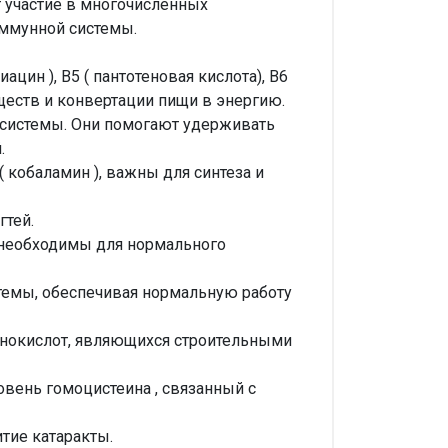
 участие в многочисленных
иммунной системы.
ацин ), B5 ( пантотеновая кислота), B6
веществ и конвертации пищи в энергию.
системы. Они помогают удерживать
.
( кобаламин ), важны для синтеза и
гтей.
) необходимы для нормального
емы, обеспечивая нормальную работу
инокислот, являющихся строительными
овень гомоцистеина , связанный с
тие катаракты.