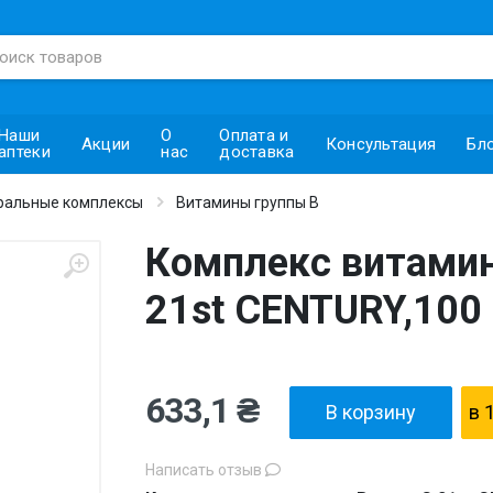
Наши
О
Оплата и
Акции
Консультация
Бл
аптеки
нас
доставка
ральные комплексы
Витамины группы В
Комплекс витамино
21st CENTURY,100 
633,1 ₴
В корзину
в 
Написать отзыв