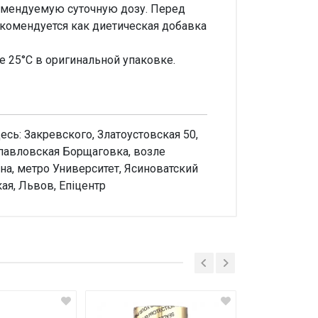
комендуемую суточную дозу. Перед
комендуется как диетическая добавка
е 25°С в оригинальной упаковке.
есь: Закревского, Златоустовская 50,
опавловская Борщаговка, возле
на, метро Университет, Ясиноватский
кая, Львов, Епіцентр
аписать отзыв
енка
ш отзыв