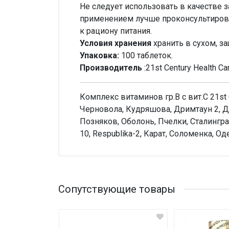
Не следует использовать в качестве
применением лучше проконсультирова
к рациону питания.
Условия хранения
хранить в сухом, з
Упаковка:
100 таблеток.
Производитель
:21st Century Health Ca
Комплекс витаминов гр.В с вит.С 21st
Черновола, Кудряшова, Дримтаун 2, Д
Позняков, Оболонь, Пчелки, Сталингр
10, Respublika-2, Карат, Соломенка, О
Внимание!
Нет отзывов
Сопутствующие товары