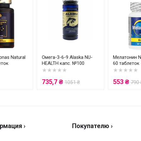
nas Natural
Омега-3-6-9 Alaska NU-
Мелатонин Nu
еток
HEALTH капс. №100
60 таблеток
★★★★★
★★★★★
735,7 ₴
553 ₴
1051 ₴
790 
рмация ›
Покупателю ›