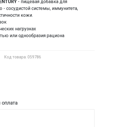
 CENTURY
- пищевая добавка для
 - сосудистой системы, иммунитета,
стичности кожи.
зок
еских нагрузках
стью или однообразия рациона
Код товара: 059786
 оплата