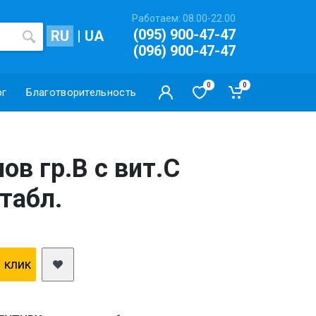
Работаем: 08.00-22.00
(095) 900-47-47
RU
|
UA
(096) 900-47-47
0
0
ог
Благотворительность
в гр.В с вит.С
табл.
1 клик