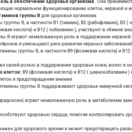
роль в обеспечении здоровья организма
. Они принимают
ающих нормальное функционирование клеток, нервной и 
таминов группы В
для здоровья организма:
 группы В, в частности B1 (тиамин), B2 (рибофлавин), B3 ( ни
олиевая кислота) и B12 ( кобаламин ), участвуют в обмене 
пы В играют немаловажную роль в поддержании нервной 
йронов и уменьшают риск развития нервных заболеваний
амины группы В, в частности B9 (фолиевая кислота) и B12 
стен своей ролью в поддержании здоровья кожи, волос и но
х клеток:
B9 (фолиевая кислота) и B12 ( цианокобаламин 
леток и предотвращения анемии.
итамины группы В поддерживают здоровье иммунной сист
иридоксин) играет немаловажную роль в метаболизме ам
способствуют здоровью сердца, помогая контролировать ур
важен для здорового зрения и может предотвращать разви