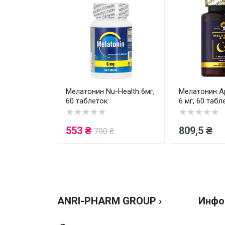
Alaska NU-
Мелатонин Nu-Health 6мг,
Мелатонин Ap
. №100
60 таблеток
6 мг, 60 табл
★★★★★
★★★★★
553 ₴
809,5 ₴
51 ₴
790 ₴
ANRI-PHARM GROUP ›
Инфо