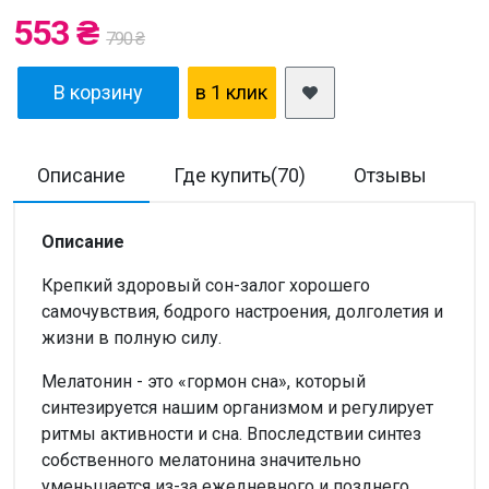
553 ₴
790 ₴
В корзину
в 1 клик
Описание
Где купить(70)
Отзывы
Д
Описание
Крепкий здоровый сон-залог хорошего
самочувствия, бодрого настроения, долголетия и
жизни в полную силу.
Мелатонин - это «гормон сна», который
синтезируется нашим организмом и регулирует
ритмы активности и сна. Впоследствии синтез
собственного мелатонина значительно
уменьшается из-за ежедневного и позднего