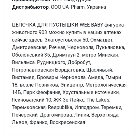
Дистрибьютор
: ООО UA-Pharm, Украина
ЦЕПОЧКА ДЛЯ ПУСТЫШКИ WEE BABY фигурка
животного 903 можно купить в наших аптеках
сейчас здесь: Златоустовская 50, Охматдет,
Дмитриевская, Речная, Черновола, Лукьяновка,
Оболонський 35, Дримтаун 2, метро Минская,
Вильямса, Рудницкого, Добробут,
Петропавловская Борщаговка, Щасливый,
Вистамед, Бровары Черновола, Амеда, Гмыри
18, возле Позняков, Эпицентр, Метрологическая
14Б, Парк Феофания, Хрустальные источники,
Ясиноватский 10, ЖК Зе Лейкс, The Lakes,
Теремковская, Respublika, Ипподром, Теремки,
Печерский, Драгомирова, Липки, Верхогляда,
Львов, Франко, Воскресенская
Внимание!
Нет отзывов