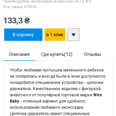
Производитель:
Burda Bebek Urunleri San. ve Tic. A.S.
Код товара: 074539
133,3 ₴
В корзину
в 1 клик
Описание
Где купить(12)
Отзывы
Д
Чтобы любимая пустышка маленького ребенка
не потерялась и всегда была в зоне доступности,
понадобится специальное устройство - цепочка-
держатель. Качественное изделие с фигуркой
животного от популярной торговой марки
Wee
Baby
- отличный вариант для удобного
использования любимого аксессуара.
Цепочка-держатель имеет специальные