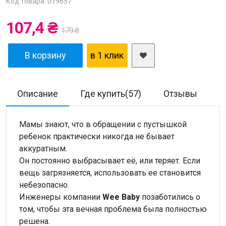
Код товара: 079657
107,4 ₴
179 ₴
В корзину
в 1 клик
Описание
Где купить(57)
Отзывы
Д
Мамы знают, что в обращении с пустышкой
ребенок практически никогда не бывает
аккуратным.
Он постоянно выбрасывает её, или теряет. Если
вещь загрязняется, использовать ее становится
небезопасно.
Инженеры компании
Wee Baby
позаботились о
том, чтобы эта вечная проблема была полностью
решена.