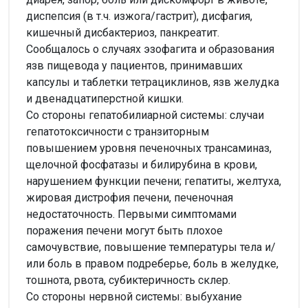
диспепсия (в т.ч. изжога/гастрит), дисфагия,
кишечный дисбактериоз, панкреатит.
Сообщалось о случаях эзофагита и образования
язв пищевода у пациентов, принимавших
капсулы и таблетки тетрациклинов, язв желудка
и двенадцатиперстной кишки.
Со стороны гепатобилиарной системы: случаи
гепатотоксичности с транзиторным
повышением уровня печеночных трансаминаз,
щелочной фосфатазы и билирубина в крови,
нарушением функции печени; гепатиты, желтуха,
жировая дистрофия печени, печеночная
недостаточность. Первыми симптомами
поражения печени могут быть плохое
самочувствие, повышение температуры тела и/
или боль в правом подреберье, боль в желудке,
тошнота, рвота, субиктеричность склер.
Со стороны нервной системы: выбухание