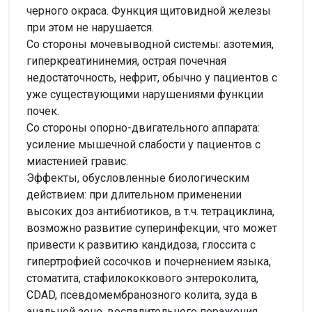
черного окраса. Функция щитовидной железы
при этом не нарушается.
Со стороны мочевыводной системы: азотемия,
гиперкреатининемия, острая почечная
недостаточность, нефрит, обычно у пациентов с
уже существующими нарушениями функции
почек.
Со стороны опорно-двигательного аппарата:
усиление мышечной слабости у пациентов с
миастенией гравис.
Эффекты, обусловленные биологическим
действием: при длительном применении
высоких доз антибиотиков, в т.ч. тетрациклина,
возможно развитие суперинфекции, что может
привести к развитию кандидоза, глоссита с
гипертрофией сосочков и почернением языка,
стоматита, стафилококкового энтероколита,
CDAD, псевдомембранозного колита, зуда в
анальной зоне, воспалительного поражения