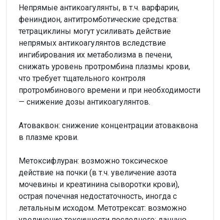
Непрямые антикоагулянты, в т.ч. варфарин,
фениндион, антитромботические средства:
тетрациклины могут усиливать действие
непрямых антикоагулянтов вследствие
ингибирования их метаболизма в печени,
снижать уровень протромбина плазмы крови,
что требует тщательного контроля
протромбинового времени и при необходимости
— снижение дозы антикоагулянтов.
Атоваквон: снижение концентрации атоваквона
в плазме крови.
Метоксифлуран: возможно токсическое
действие на почки (в т.ч. увеличение азота
мочевины и креатинина сыворотки крови),
острая почечная недостаточность, иногда с
летальным исходом. Метотрексат: возможно
увеличение токсичности последнего; данную