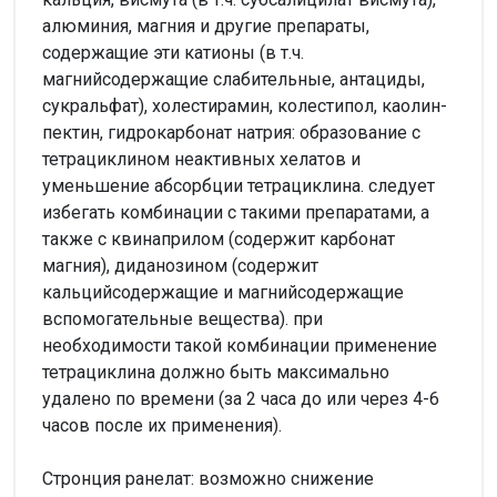
алюминия, магния и другие препараты,
содержащие эти катионы (в т.ч.
магнийсодержащие слабительные, антациды,
сукральфат), холестирамин, колестипол, каолин-
пектин, гидрокарбонат натрия: образование с
тетрациклином неактивных хелатов и
уменьшение абсорбции тетрациклина. следует
избегать комбинации с такими препаратами, а
также с квинаприлом (содержит карбонат
магния), диданозином (содержит
кальцийсодержащие и магнийсодержащие
вспомогательные вещества). при
необходимости такой комбинации применение
тетрациклина должно быть максимально
удалено по времени (за 2 часа до или через 4-6
часов после их применения).
Стронция ранелат: возможно снижение