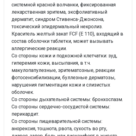
системной красной волчанки, фиксированная
лекарственная эритема, эксфолиативный
дерматит, синдром Стивенса-Джонсона,
токсический эпидермальный некролиз.
Краситель желтый закат FCF (Е 110), входящий в
состав оболочки таблетки, может вызывать
аллергические реакции.
Со стороны кожи и подкожной клетчатки: зуд,
гиперемия кожи, высыпания, в т.ч.
макулопапулезные, эритематозные, реакции
фотосенсибилизации, буллезные дерматозы,
нарушения пигментации кожи и слизистых
оболочек.
Со стороны дыхательной системы: бронхоспазм.
Со стороны сердечно-сосудистой системы:
перикардит.
Со стороны пищеварительной системы:
анорексия, тошнота, рвота, сухость во рту,
диарея, запор, боль или дискомфорт в животе,