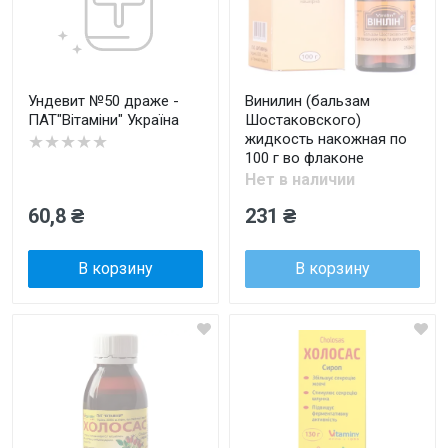
Ундевит №50 драже -
Винилин (бальзам
ПАТ"Вітаміни" Україна
Шостаковского)
жидкость накожная по
★★★★★
100 г во флаконе
Нет в наличии
60,8 ₴
231 ₴
В корзину
В корзину