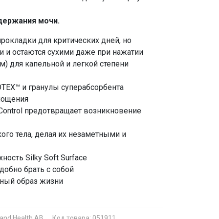
держания мочи.
прокладки для критических дней, но
 и остаются сухими даже при нажатии
м) для капельной и легкой степени
OTEX™ и гранулы суперабсорбента
лощения
 Control предотвращает возникновение
го тела, делая их незаметными и
ость Silky Soft Surface
добно брать с собой
вный образ жизни
 and Health AB
Код товара: 051911