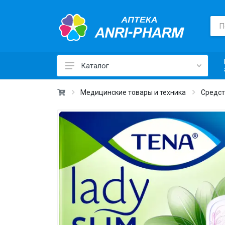
Каталог
Лекарственные средства ›
Медицинские товары и техника
Средст
Товары для здоровья ›
Медицинские товары и техника ›
Лечебная косметика ›
Красота и уход ›
Витамины и добавки ›
Ежедневная гигиена ›
Для детей и мам ›