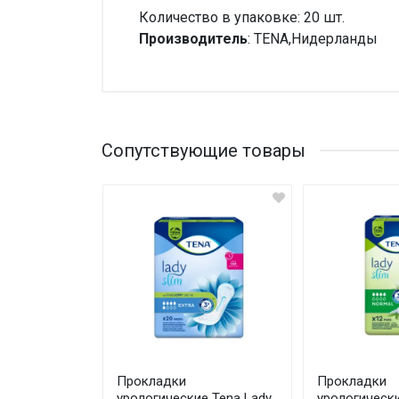
Количество в упаковке: 20 шт.
Производитель
: TENA,Нидерланды
Внимание!
Нет отзывов
Сопутствующие товары
 Bed Normal
Прокладки
Прокладки
е
урологические Tena Lady
урологически