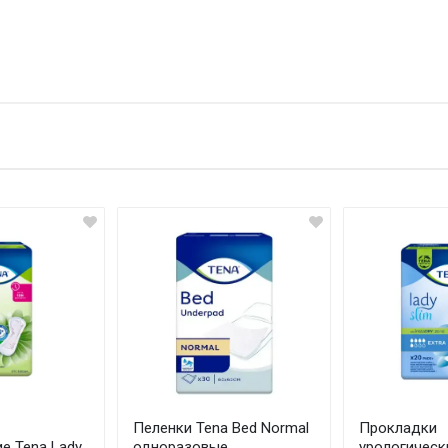
Н
Оц
Ва
Пеленки Tena Bed Normal
Прокладки
е Tena Lady
одноразовые
урологическ