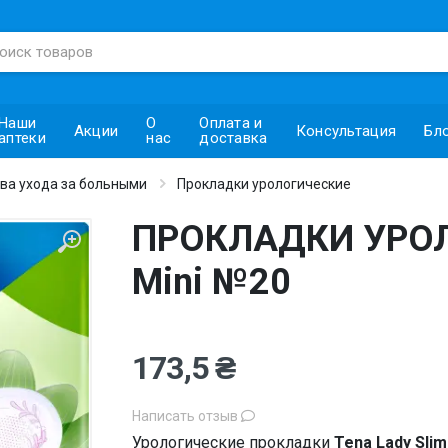
Наши
О
Оплата и
Акции
Консультация
Бл
аптеки
нас
доставка
ва ухода за больными
Прокладки урологические
ПРОКЛАДКИ УРОЛО
Mini №20
173,5 ₴
Написать отзыв
Урологические прокладки
Tena Lady Slim