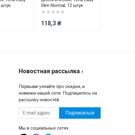
0 штук
Slim Normal, 12 штук
впитывающие
30 шт
★★★★★
★★★★★
118,3 ₴
559,1 ₴
Новостная рассылка ›
Первыми узнайте про скидки, и
новинки нашей сети. Подпишитесь на
рассылку новостей.
E-
Подписаться
mail
адрес
Мы в социальных сетях