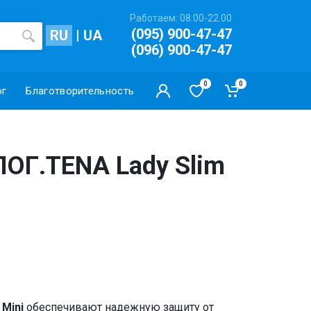
Работаем: 08.00-22.00
(095) 900-47-47
RU
|
UA
(096) 900-47-47
0
0
ог
Благотворительность
Г.TENA Lady Slim
 Mini
обеспечивают надежную защиту от