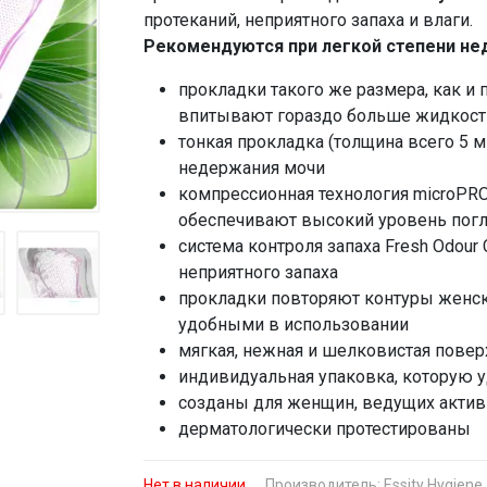
протеканий, неприятного запаха и влаги.
Рекомендуются при легкой степени не
прокладки такого же размера, как и 
впитывают гораздо больше жидкости
тонкая прокладка (толщина всего 5 м
недержания мочи
компрессионная технология microPR
обеспечивают высокий уровень пог
система контроля запаха Fresh Odour
неприятного запаха
прокладки повторяют контуры женско
удобными в использовании
мягкая, нежная и шелковистая поверхн
индивидуальная упаковка, которую у
созданы для женщин, ведущих акти
дерматологически протестированы
Нет в наличии
Производитель:
Essity Hygiene