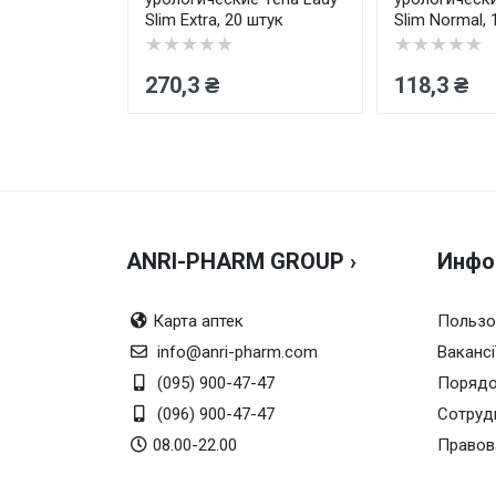
60 x 60 см,
Slim Extra, 20 штук
Slim Normal, 
★★★★★
★★★★★
270,3 ₴
118,3 ₴
ANRI-PHARM GROUP ›
Инфо
Карта аптек
Пользо
info@anri-pharm.com
Вакансі
(095) 900-47-47
Порядо
(096) 900-47-47
Сотруд
08.00-22.00
Правов