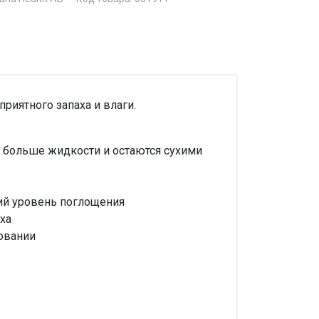
риятного запаха и влаги.
о больше жидкости и остаются сухими
ий уровень поглощения
ха
овании