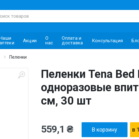
Наши
О
Оплата и
Акции
Консультация
Бл
аптеки
нас
доставка
Пеленки
Пеленки Tena Bed
одноразовые впи
см, 30 шт
559,1 ₴
В корзину
в 