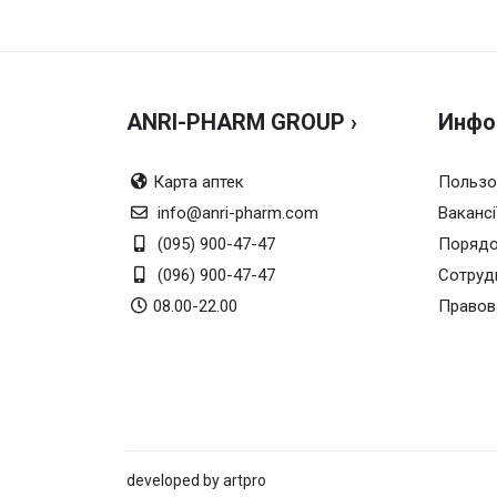
ANRI-PHARM GROUP ›
Инфо
Карта аптек
Пользо
info@anri-pharm.com
Вакансі
(095) 900-47-47
Порядо
(096) 900-47-47
Сотруд
08.00-22.00
Правов
developed by artpro