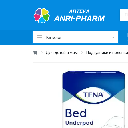
Каталог
Лекарственные средства ›
Для детей и мам
Подгузники и пеленки
Товары для здоровья ›
Медицинские товары и техника ›
Лечебная косметика ›
Красота и уход ›
Витамины и добавки ›
Ежедневная гигиена ›
Для детей и мам ›