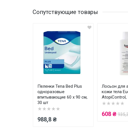
Кол-во в упаковке
30
Сопутствующие товары
атопической
Пеленки Tena Bed Plus
Лосьон для 
erin
одноразовые
кожи тела Eu
 250 мл
впитывающие 60 x 90 см,
AtopiControl,
30 шт
★★★★★
★★★★★
608 ₴
 ₴
935,
988,8 ₴