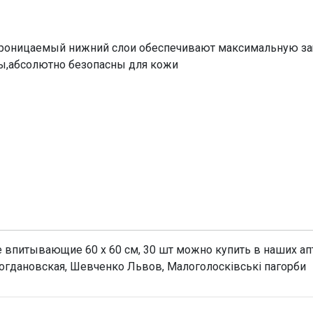
роницаемый нижний слои обеспечивают максимальную защ
ы,абсолютно безопасны для кожи
 впитывающие 60 x 60 см, 30 шт можно купить в наших апте
огдановская, Шевченко Львов, Малоголосківські пагорби
ien.Prod.Gen.B.V./SCA Hygiene Prod.Spolka z o.o,/Essity Oper.Gen.B.
Н
жно.