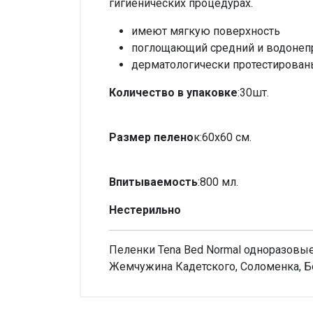
гигиенических процедурах.
имеют мягкую поверхность
поглощающий средний и водонеп
дерматологически протестирован
Количество в упаковке
:30шт.
Размер пелено
к:60х60 см.
Впитываемость
:800 мл.
Нестерильно
Пеленки Tena Bed Normal одноразовые
Жемчужина Кадетского, Соломенка, Б
Внимание!
Производитель
SCA Hyg
Нет отзывов
Можно купить без рецепта?
Да, мо