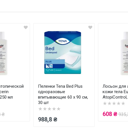
Оц
Ва
атопической
Пеленки Tena Bed Plus
Лосьон для 
cerin
одноразовые
кожи тела Eu
 250 мл
впитывающие 60 x 90 см,
AtopiControl,
30 шт
★★★★★
★★★★★
608 ₴
3 ₴
935,
988,8 ₴