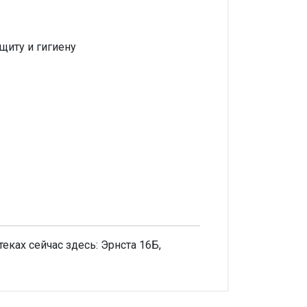
иту и гигиену
ках сейчас здесь: Эрнста 16Б,
V./Essity Oper.z o.o/NL.PL
аписать отзыв