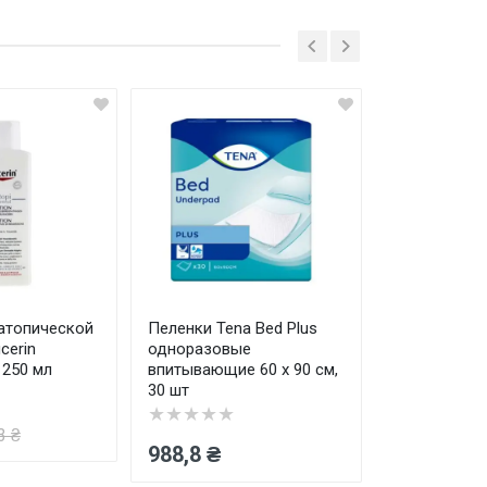
енка
ш отзыв
Отправить
атопической
Пеленки Tena Bed Plus
Лосьон для
cerin
одноразовые
кожи тела Eu
 250 мл
впитывающие 60 x 90 см,
AtopiControl
30 шт
★★★★★
★★★★★
608 ₴
3 ₴
935,
988,8 ₴