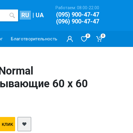
Работаем: 08.00-22.00
(095) 900-47-47
RU
|
UA
(096) 900-47-47
0
0
ог
Благотворительность
 Normal
тывающие 60 x 60
1 клик