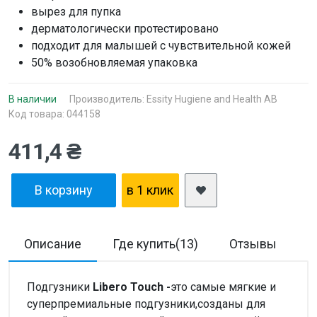
вырез для пупка
дерматологически протестировано
подходит для малышей с чувствительной кожей
50% возобновляемая упаковка
В наличии
Производитель:
Essity Hugiene and Health AB
Код товара: 044158
411,4 ₴
В корзину
в 1 клик
Описание
Где купить(13)
Отзывы
Д
Подгузники
Libero Touch -
это самые мягкие и
cуперпремиальные подгузники,созданы для