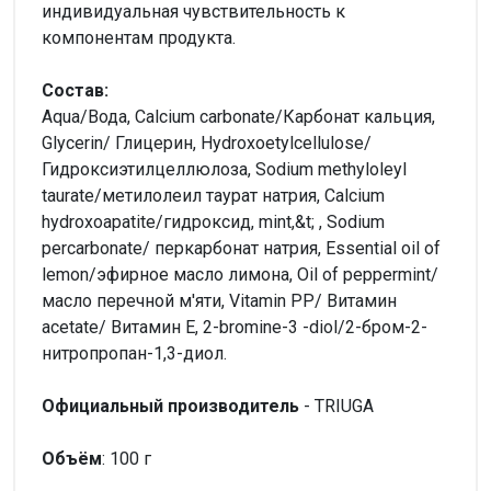
индивидуальная чувствительность к
компонентам продукта.
Состав:
Aqua/Вода, Calcium carbonate/Карбонат кальция,
Glycerin/ Глицерин, Hydroxoetylcellulose/
Гидроксиэтилцеллюлоза, Sodium methyloleyl
taurate/метилолеил таурат натрия, Calcium
hydroxoapatite/гидроксид, mint,&t; , Sodium
percarbonate/ перкарбонат натрия, Essential oil of
lemon/эфирное масло лимона, Oil of peppermint/
масло перечной м'яти, Vitamin PP/ Витамин
acetate/ Витамин E, 2-bromine-3 -diol/2-бром-2-
нитропропан-1,3-диол.
Официальный производитель
- TRIUGA
Объём
: 100 г
Внимание!