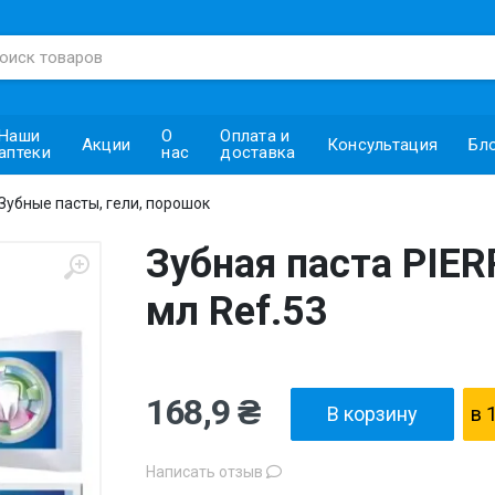
Наши
О
Оплата и
Акции
Консультация
Бл
аптеки
нас
доставка
Зубные пасты, гели, порошок
Зубная паста PIER
мл Ref.53
168,9 ₴
В корзину
в 
Написать отзыв