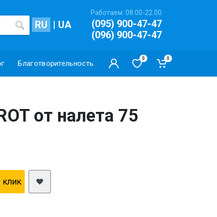
Работаем: 08.00-22.00
(095) 900-47-47
RU
|
UA
(096) 900-47-47
0
0
ог
Благотворительность
ROT от налета 75
1 клик