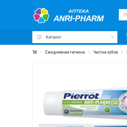
Каталог
Лекарственные средства ›
Ежедневная гигиена
Чистка зубов
Товары для здоровья ›
Медицинские товары и техника ›
Лечебная косметика ›
Красота и уход ›
Витамины и добавки ›
Ежедневная гигиена ›
Для детей и мам ›