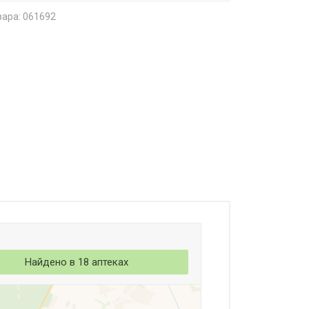
вара: 061692
Найдено в 18 аптеках