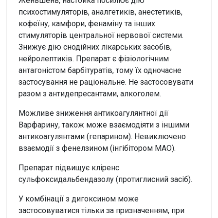
Женьшень, настойка посилює дію
психостимуляторів, аналгетиків, анестетиків,
кофеїну, камфори, фенаміну та інших
стимуляторів центральної нервової системи.
Знижує дію снодійних лікарських засобів,
нейролептиків. Препарат є фізіологічним
антагоністом барбітуратів, тому їх одночасне
застосування не раціональне. Не застосовувати
разом з антидепресантами, алкоголем.
Можливе зниження антикоагулянтної дії
Варфарину, також може взаємодіяти з іншими
антикоагулянтами (гепарином). Невиключено
взаємодії з фенелзином (інгібітором МАО).
Препарат підвищує кліренс
сульфоксидальбендазолу (протиглисний засіб).
У комбінації з дигоксином може
застосовуватися тільки за призначенням, при