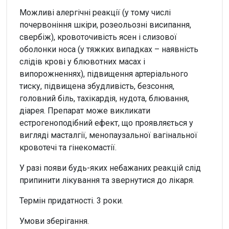
Можливі алергічні реакції (у тому числі
почервоніння шкіри, розеольозні висипання,
свербіж), кровоточивість ясен і слизової
оболонки носа (у тяжких випадках – наявність
слідів крові у блювотних масах і
випорожненнях), підвищення артеріального
тиску, підвищена збудливість, безсоння,
головний біль, тахікардія, нудота, блювання,
діарея. Препарат може викликати
естрогеноподібний ефект, що проявляється у
вигляді масталгії, менопаузальної вагінальної
кровотечі та гінекомастії.
У разі появи будь-яких небажаних реакцій слід
припинити лікування та звернутися до лікаря.
Термін придатності. 3 роки.
Умови зберігання.