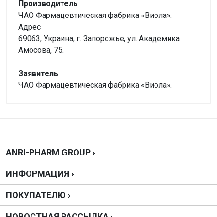
Производитель
ЧАО Фармацевтическая фабрика «Виола».
Адрес
69063, Украина, г. Запорожье, ул. Академика
Амосова, 75.
Заявитель
ЧАО Фармацевтическая фабрика «Виола».
Внимание!
Производитель
Нет отзывов
ПрАТ ФФ"Віола", Україна
Можно купить без рецепта?
Да, можно.
Написать отзыв
ANRI-PHARM GROUP ›
Дозировка
ИНФОРМАЦИЯ ›
1.5г
Оценка
ПОКУПАТЕЛЮ ›
АТС-Классификация
A05A X10**
Ваш отзыв
НОВОСТНАЯ РАССЫЛКА ›