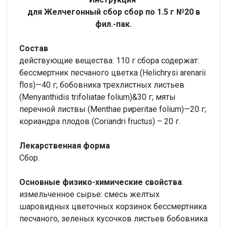
для Желчегонный сбор сбор по 1.5 г №20 в
фил.-пак.
Состав
действующие вещества: 110 г сбора содержат:
бессмертник песчаного цветка (Helichrysi arenarii
flos)—40 г; бобовника трехлистных листьев
(Menyanthidis trifoliatae folium)&30 г; мяты
перечной листвы (Menthae риреritae folium)—20 г;
кориандра плодов (Coriandri fructus) – 20 г.
Лекарственная форма
Сбор.
Основные физико-химические свойства
:
измельченное сырье: смесь желтых
шаровидных цветочных корзинок бессмертника
песчаного, зеленых кусочков листьев бобовника