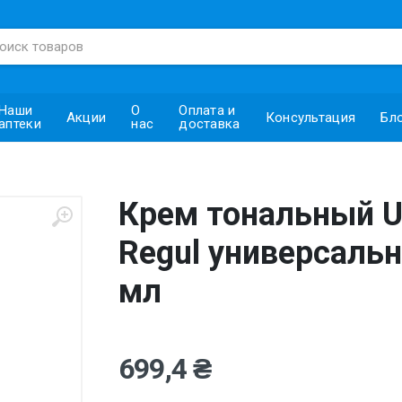
Наши
О
Оплата и
Акции
Консультация
Бл
аптеки
нас
доставка
Крем тональный Ur
Regul универсальн
мл
699,4 ₴