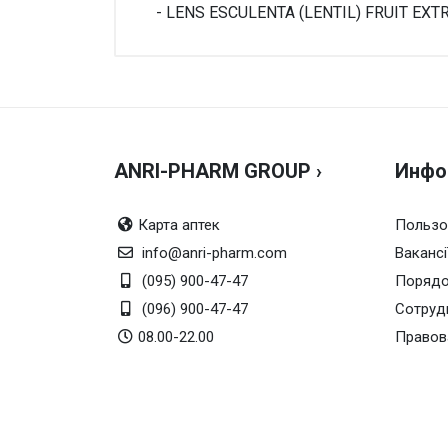
- LENS ESCULENTA (LENTIL) FRUIT EX
Внимание!
Нет отзывов
ANRI-PHARM GROUP ›
Инфо
Карта аптек
Пользо
info@anri-pharm.com
Вакансі
(095) 900-47-47
Порядо
(096) 900-47-47
Сотруд
08.00-22.00
Правов