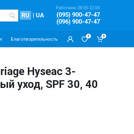
Работаем: 08.00-22.00
(095) 900-47-47
RU
|
UA
(096) 900-47-47
0
0
ог
Благотворительность
iage Hyseac 3-
ый уход, SPF 30, 40