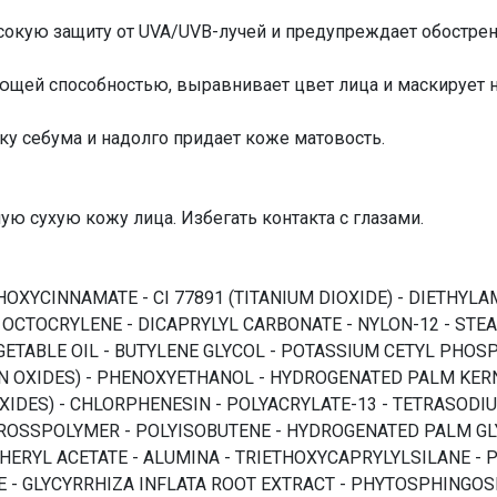
окую защиту от UVA/UVB-лучей и предупреждает обострени
щей способностью, выравнивает цвет лица и маскирует 
ку себума и надолго придает коже матовость.
ую сухую кожу лица. Избегать контакта с глазами.
HOXYCINNAMATE - CI 77891 (TITANIUM DIOXIDE) - DIETHY
 OCTOCRYLENE - DICAPRYLYL CARBONATE - NYLON-12 - STEA
GETABLE OIL - BUTYLENE GLYCOL - POTASSIUM CETYL PHOSP
RON OXIDES) - PHENOXYETHANOL - HYDROGENATED PALM KER
 OXIDES) - CHLORPHENESIN - POLYACRYLATE-13 - TETRASODI
OSSPOLYMER - POLYISOBUTENE - HYDROGENATED PALM GLYCER
PHERYL ACETATE - ALUMINA - TRIETHOXYCAPRYLYLSILANE -
DE - GLYCYRRHIZA INFLATA ROOT EXTRACT - PHYTOSPHINGOS