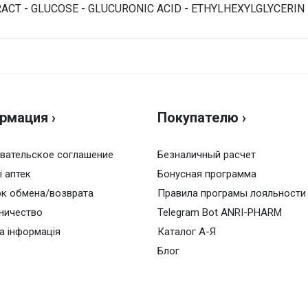
TRACT - GLUCOSE - GLUCURONIC ACID - ETHYLHEXYLGLYCERIN
Н
Оц
рмация ›
Покупателю ›
Ва
вательское соглашение
Безналичный расчет
ї аптек
Бонусная программа
к обмена/возврата
Правила програмы лояльности
ничество
Telegram Bot ANRI-PHARM
а інформація
Каталог А-Я
Блог