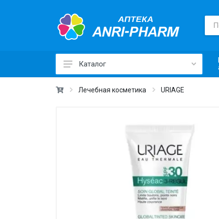
Каталог
Лекарственные средства ›
Лечебная косметика
URIAGE
Товары для здоровья ›
Медицинские товары и техника ›
Лечебная косметика ›
Красота и уход ›
Витамины и добавки ›
Ежедневная гигиена ›
Для детей и мам ›