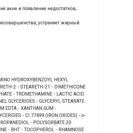
е акне и появление недостатков,
несовершенства, устраняет жирный
LAMINO HYDROXYBENZOYL HEXYL
RETH-2 - STEARETH-21 - DIMETHICONE
HATE - TROMETHAMINE - LACTIC ACID
NEL GLYCERIDES - GLYCERYL STEARATE
UM EDTA - XANTHAN GUM -
IDES - CI 77499 (IRON OXIDES) - o-
 PROPANEDIOL - POLYSORBATE 20
INE - BHT - TOCOPHEROL - RHAMNOSE