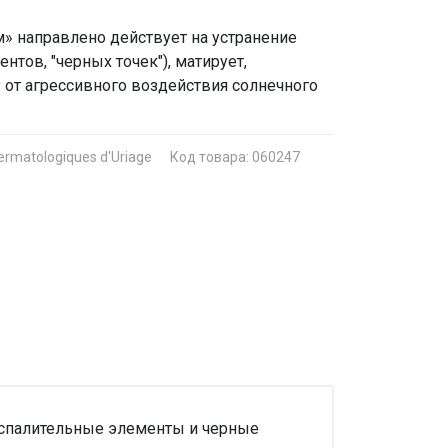
м» направлено действует на устранение
тов, "черных точек"), матирует,
 от агрессивного воздействия солнечного
ermatologiques d'Uriage
Код товара: 060247
оспалительные элементы и черные