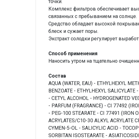
точки.
Комплекс фильтров обеспечивает выс
связанных с пребыванием на солнце.
Средство обладает высокой покрываю
блеск и сужает поры.
Экстракт солодки регулирует выработ
Способ применения
Наносить утром на тщательно очищенн
Состав
AQUA (WATER, EAU) - ETHYLHEXYL MET
BENZOATE - ETHYLHEXYL SALICYLATE -
- CETYL ALCOHOL - HYDROGENATED VE
- PARFUM (FRAGRANCE) - CI 77492 (I
- PEG-100 STEARATE - CI 77491 (IRON
ACRYLATES/C10-30 ALKYL ACRYLATE CR
CYMEN-5-OL - SALICYLIC ACID - TOCO
SORBITAN ISOSTEARATE - ASIATICOSI