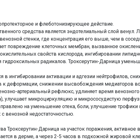
опротекторное и флеботонизирующее действие.
венного средства является эндотелиальный слой венул. Л
енозной стенки, где концентрация его выше, чем в соседн
ает повреждение клеточных мембран, вызванное окислен
 окислительных свойств кислорода, ингибировании липидн
ия гидроксильных радикалов. Троксерутин-Дарница умен
я в ингибировании активации и адгезии нейтрофилов, сни
в к деформации, снижении высвобождения медиаторов во
нозно-артериальный рефлюкс, удлиняет время венозного 
), улучшает микроциркуляцию и микрососудистую перфуз
правлено на уменьшение отека, боли, улучшение трофики 
 с венозной недостаточностью.
ва Троксерутин-Дарница на участок поражения, активное 
ется в дерме, а через 2-5 часов в подкожной жировой кле