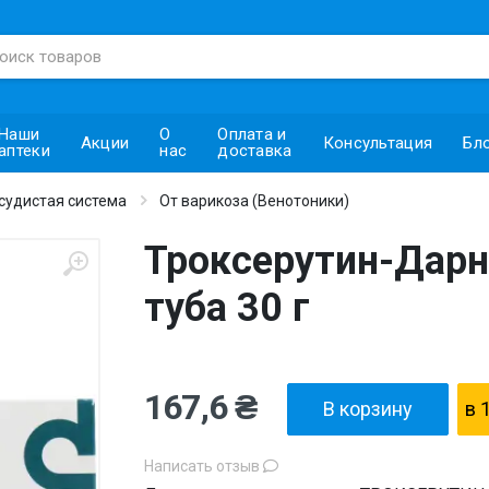
Наши
О
Оплата и
Акции
Консультация
Бл
аптеки
нас
доставка
судистая система
От варикоза (Венотоники)
Троксерутин-Дарни
туба 30 г
167,6 ₴
В корзину
в 
Написать отзыв