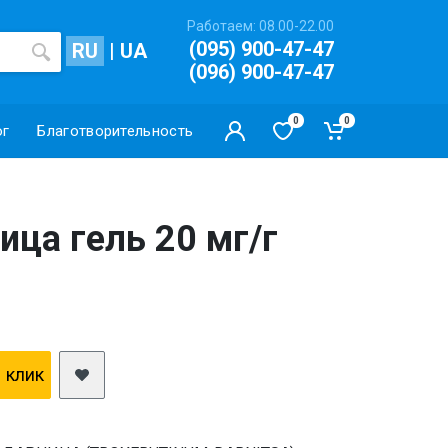
Работаем: 08.00-22.00
(095) 900-47-47
RU
|
UA
(096) 900-47-47
0
0
ог
Благотворительность
ца гель 20 мг/г
1 клик