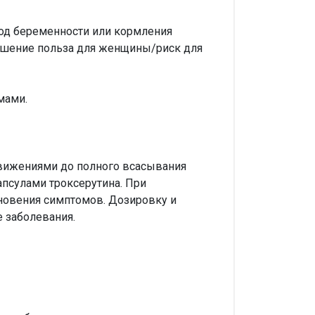
иод беременности или кормления
ношение польза для женщины/риск для
мами.
 движениями до полного всасывания
апсулами троксерутина. При
новения симптомов. Дозировку и
е заболевания.