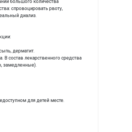
ании большого количества
тва: спровоцировать рвоту,
еальный диализ.
кции:
сыпь, дерматит.
. В состав лекарственного средства
о, замедленные).
едоступном для детей месте.