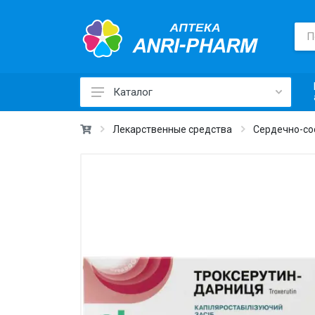
Каталог
Лекарственные средства ›
Лекарственные средства
Сердечно-со
Товары для здоровья ›
Медицинские товары и техника ›
Лечебная косметика ›
Красота и уход ›
Витамины и добавки ›
Ежедневная гигиена ›
Для детей и мам ›