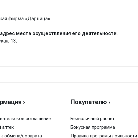
ая фирма «Дарница».
адрес места осуществления его деятельности.
кая, 13.
Н
армацевтическая фирма «Дарница»
Оц
жно.
рмация ›
Покупателю ›
Ва
 в тубе, по 1 тубе в пачке
рутин
вательское соглашение
Безналичный расчет
ї аптек
рутин
Бонусная программа
к обмена/возврата
Правила програмы лояльности
а