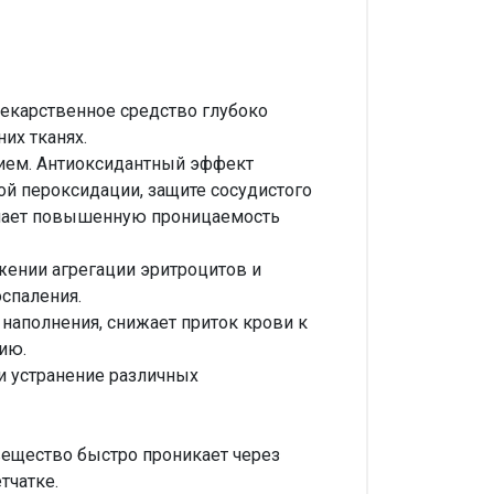
екарственное средство глубоко
их тканях.
ием. Антиоксидантный эффект
ой пероксидации, защите сосудистого
ьшает повышенную проницаемость
жении агрегации эритроцитов и
спаления.
наполнения, снижает приток крови к
ию.
и устранение различных
вещество быстро проникает через
тчатке.