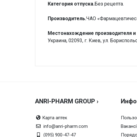
Категория отпуска.
Без рецепта.
Производитель.
ЧАО «Фармацевтическ
Местонахождение производителя и 
Украина, 02093, г. Киев, ул. Бориспольс
Внимание!
Форма выпуска
Гель
Нет отзывов
Производитель
ЧАО «Ф
Можно купить без рецепта?
Да, мо
Дозировка
2%
ANRI-PHARM GROUP ›
Инфо
Упаковка
По 30 г
Действующее вещество
троксе
Карта аптек
Пользо
info@anri-pharm.com
Торговое название
Вакансі
Троксе
(095) 900-47-47
Порядо
Страна производства
Украин