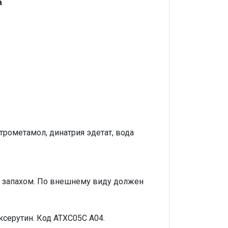
а
 трометамол, динатрия эдетат, вода
м запахом. По внешнему виду должен
серутин. Код АТХС05С А04.