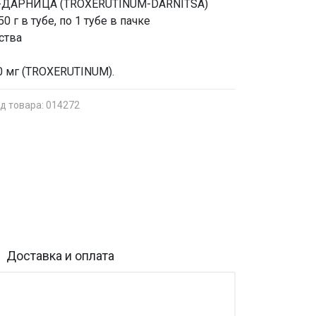
Н-ДАРНИЦА (TROXERUTINUM-DARNITSA)
0 г в тубе, по 1 тубе в пачке
ства
20 мг (TROXERUTINUM).
д товара: 014272
Доставка и оплата