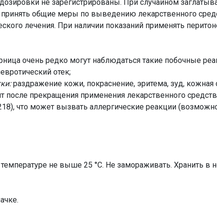
дозировки не зарегистрированы. При случайном заглатыв
 принять общие меры по выведению лекарственного средс
ского лечения. При наличии показаний применять перитон
рница очень редко могут наблюдаться такие побочные реа
евротический отек;
ки:
раздражение кожи, покраснение, эритема, зуд, кожная 
 после прекращения применения лекарственного средства
218), что может вызвать аллергические реакции (возможн
 температуре не выше 25 °С. Не замораживать. Хранить в н
пачке.