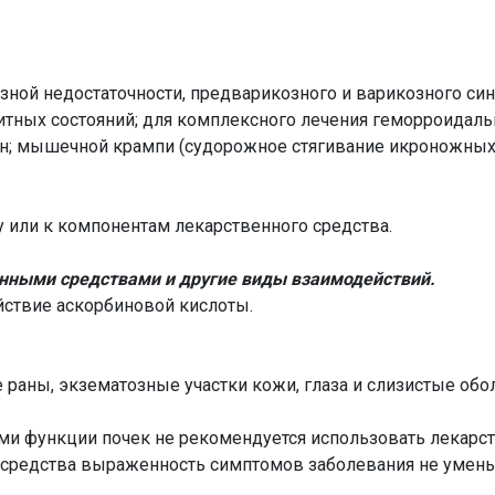
зной недостаточности, предварикозного и варикозного си
тных состояний; для комплексного лечения геморроидальн
ен; мышечной крампи (судорожное стягивание икроножны
у или к компонентам лекарственного средства.
нными средствами и другие виды взаимодействий.
йствие аскорбиновой кислоты.
е раны, экзематозные участки кожи, глаза и слизистые о
 функции почек не рекомендуется использовать лекарств
средства выраженность симптомов заболевания не уменьша