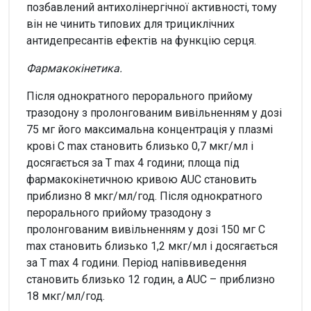
позбавлений антихолінергічної активності, тому
він не чинить типових для трициклічних
антидепресантів ефектів на функцію серця.
Фармакокінетика.
Після однократного перорального прийому
тразодону з пролонгованим вивільненням у дозі
75 мг його максимальна концентрація у плазмі
крові C max становить близько 0,7 мкг/мл і
досягається за T max 4 години; площа під
фармакокінетичною кривою AUC становить
приблизно 8 мкг/мл/год. Після однократного
перорального прийому тразодону з
пролонгованим вивільненням у дозі 150 мг C
max становить близько 1,2 мкг/мл і досягається
за T max 4 години. Період напіввиведення
становить близько 12 годин, а AUC – приблизно
18 мкг/мл/год.