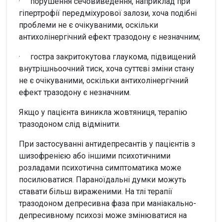
· порушення сечовиведення, наприклад при
гіпертрофії передміхурової залози, хоча подібні
проблеми не є очікуваними, оскільки
антихолінергічний ефект тразодону є незначним;
· гостра закритокутова глаукома, підвищений
внутрішньоочний тиск, хоча суттєві зміни стану
не є очікуваними, оскільки антихолінергічний
ефект тразодону є незначним.
Якщо у пацієнта виникла жовтяниця, терапію
тразодоном слід відмінити.
При застосуванні антидепресантів у пацієнтів з
шизофренією або іншими психотичними
розладами психотична симптоматика може
посилюватися. Параноїдальні думки можуть
ставати більш вираженими. На тлі терапії
тразодоном депресивна фаза при маніакально-
депресивному психозі може змінюватися на