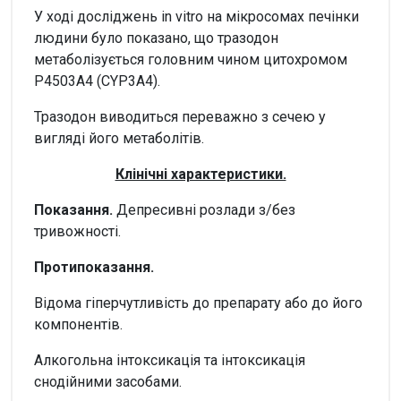
У ході досліджень in vitro на мікросомах печінки
людини було показано, що тразодон
метаболізується головним чином цитохромом
P4503A4 (CYP3A4).
Тразодон виводиться переважно з сечею у
вигляді його метаболітів.
Клінічні характеристики.
Показання.
Депресивні розлади з/без
тривожності.
Протипоказання.
Відома гіперчутливість до препарату або до його
компонентів.
Алкогольна інтоксикація та інтоксикація
снодійними засобами.