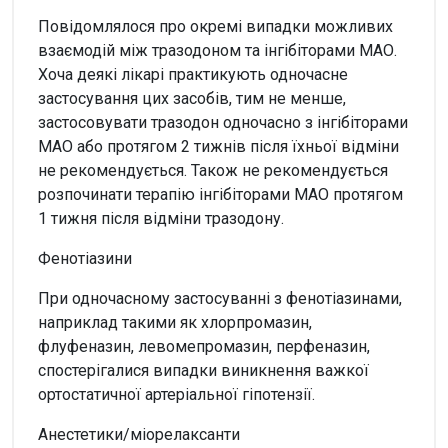
Повідомлялося про окремі випадки можливих
взаємодій між тразодоном та інгібіторами МАО.
Хоча деякі лікарі практикують одночасне
застосування цих засобів, тим не менше,
застосовувати тразодон одночасно з інгібіторами
МАО або протягом 2 тижнів після їхньої відміни
не рекомендується. Також не рекомендується
розпочинати терапію інгібіторами МАО протягом
1 тижня після відміни тразодону.
Фенотіазини
При одночасному застосуванні з фенотіазинами,
наприклад такими як хлорпромазин,
флуфеназин, левомепромазин, перфеназин,
спостерігалися випадки виникнення важкої
ортостатичної артеріальної гіпотензії.
Анестетики/міорелаксанти