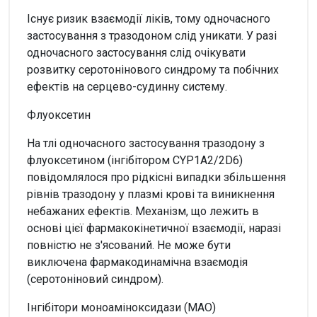
Існує ризик взаємодії ліків, тому одночасного
застосування з тразодоном слід уникати. У разі
одночасного застосування слід очікувати
розвитку серотонінового синдрому та побічних
ефектів на серцево-судинну систему.
Флуоксетин
На тлі одночасного застосування тразодону з
флуоксетином (інгібітором CYP1A2/2D6)
повідомлялося про рідкісні випадки збільшення
рівнів тразодону у плазмі крові та виникнення
небажаних ефектів. Механізм, що лежить в
основі цієї фармакокінетичної взаємодії, наразі
повністю не з'ясований. Не може бути
виключена фармакодинамічна взаємодія
(серотоніновий синдром).
Інгібітори моноаміноксидази (МАО)