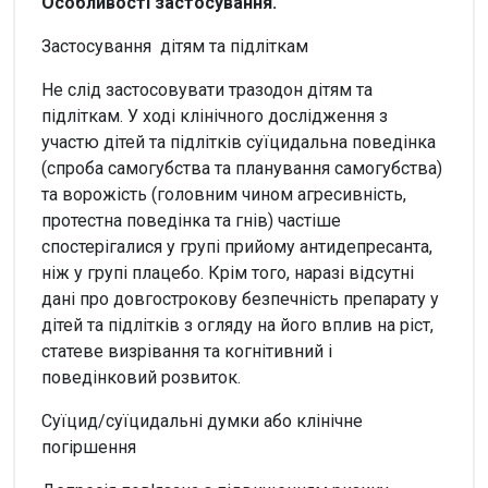
Особливості застосування.
Застосування дітям та підліткам
Не слід застосовувати тразодон дітям та
підліткам. У ході клінічного дослідження з
участю дітей та підлітків суїцидальна поведінка
(спроба самогубства та планування самогубства)
та ворожість (головним чином агресивність,
протестна поведінка та гнів) частіше
спостерігалися у групі прийому антидепресанта,
ніж у групі плацебо. Крім того, наразі відсутні
дані про довгострокову безпечність препарату у
дітей та підлітків з огляду на його вплив на ріст,
статеве визрівання та когнітивний і
поведінковий розвиток.
Суїцид/суїцидальні думки або клінічне
погіршення