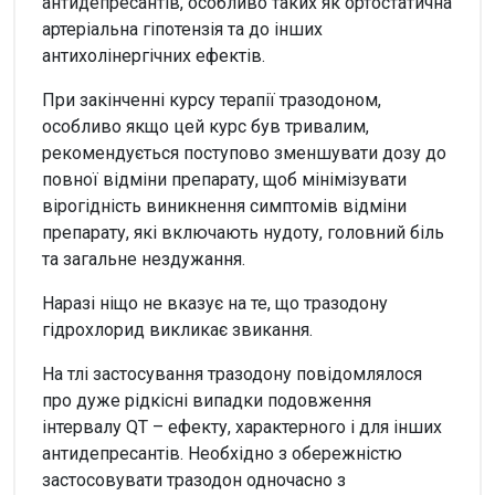
антидепресантів, особливо таких як ортостатична
артеріальна гіпотензія та до інших
антихолінергічних ефектів.
При закінченні курсу терапії тразодоном,
особливо якщо цей курс був тривалим,
рекомендується поступово зменшувати дозу до
повної відміни препарату, щоб мінімізувати
вірогідність виникнення симптомів відміни
препарату, які включають нудоту, головний біль
та загальне нездужання.
Наразі ніщо не вказує на те, що тразодону
гідрохлорид викликає звикання.
На тлі застосування тразодону повідомлялося
про дуже рідкісні випадки подовження
інтервалу QT – ефекту, характерного і для інших
антидепресантів. Необхідно з обережністю
застосовувати тразодон одночасно з