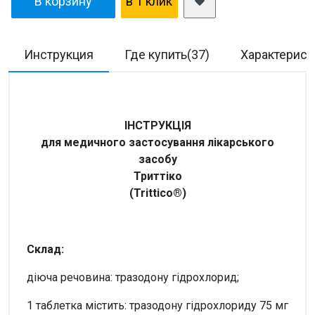
В корзину
в 1 клик
Инструкция
Где купить(37)
Характерист
ІНСТРУКЦІЯ
для медичного застосування лікарського
засобу
Триттіко
(Trittico
®
)
Склад:
діюча речовина: тразодону гідрохлорид;
1 таблетка містить: тразодону гідрохлориду 75 мг