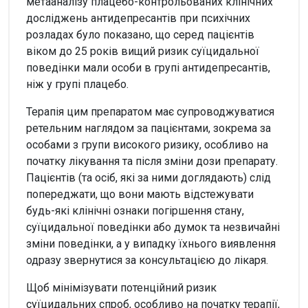
метааналізу плацебо-контрольованих клінічних
досліджень антидепресантів при психічних
розладах було показано, що серед пацієнтів
віком до 25 років вищий ризик суїцидальної
поведінки мали особи в групі антидепресантів,
ніж у групі плацебо.
Терапія цим препаратом має супроводжуватися
ретельним наглядом за пацієнтами, зокрема за
особами з групи високого ризику, особливо на
початку лікування та після зміни дози препарату.
Пацієнтів (та осіб, які за ними доглядають) слід
попереджати, що вони мають відстежувати
будь-які клінічні ознаки погіршення стану,
суїцидальної поведінки або думок та незвичайні
зміни поведінки, а у випадку їхнього виявлення
одразу звернутися за консультацією до лікаря.
Щоб мінімізувати потенційний ризик
суїцидальних спроб, особливо на початку терапії,