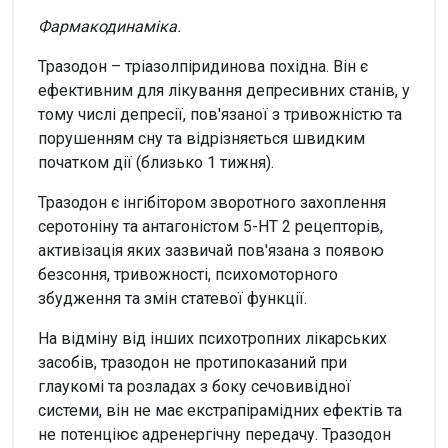
Фармакодинаміка.
Тразодон – тріазолпіридинова похідна. Він є
ефективним для лікування депресивних станів, у
тому числі депресії, пов'язаної з тривожністю та
порушенням сну та відрізняється швидким
початком дії (близько 1 тижня).
Тразодон є інгібітором зворотного захоплення
серотоніну та антагоністом 5-HT 2 рецепторів,
активізація яких зазвичай пов'язана з появою
безсоння, тривожності, психомоторного
збудження та змін статевої функції.
На відміну від інших психотропних лікарських
засобів, тразодон не протипоказаний при
глаукомі та розладах з боку сечовивідної
системи, він не має екстрапірамідних ефектів та
не потенціює адренергічну передачу. Тразодон