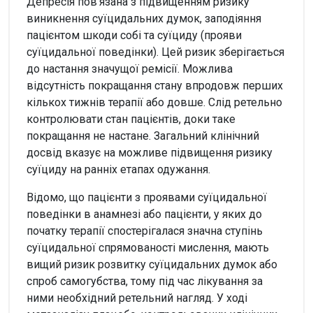
Депресія пов'язана з підвищенням ризику
виникнення суїцидальних думок, заподіяння
пацієнтом шкоди собі та суїциду (прояви
суїцидальної поведінки). Цей ризик зберігається
до настання значущої ремісії. Можлива
відсутність покращання стану впродовж перших
кількох тижнів терапії або довше. Слід ретельно
контролювати стан пацієнтів, доки таке
покращання не настане. Загальний клінічний
досвід вказує на можливе підвищення ризику
суїциду на ранніх етапах одужання.
Відомо, що пацієнти з проявами суїцидальної
поведінки в анамнезі або пацієнти, у яких до
початку терапії спостерігалася значна ступінь
суїцидальної спрямованості мислення, мають
вищий ризик розвитку суїцидальних думок або
спроб самогубства, тому під час лікування за
ними необхідний ретельний нагляд. У ході