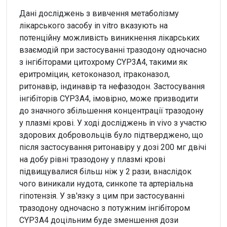
Дані досліджень з вивчення метаболізму
лікарського засобу in vitro вказують на
потенційну можливість виникнення лікарських
взаємодій при застосуванні тразодону одночасно
з інгібіторами цитохрому CYP3A4, такими як
еритроміцин, кетоконазол, ітраконазол,
ритонавір, індинавір та нефазодон. Застосування
інгібіторів CYP3A4, імовірно, може призводити
до значного збільшення концентрації тразодону
у плазмі крові. У ході досліджень in vivo з участю
здорових добровольців було підтверджено, що
після застосування ритонавіру у дозі 200 мг двічі
на добу рівні тразодону у плазмі крові
підвищувалися більш ніж у 2 рази, внаслідок
чого виникали нудота, синкопе та артеріальна
гіпотензія. У зв'язку з цим при застосуванні
тразодону одночасно з потужним інгібітором
CYP3A4 доцільним буде зменшення дози