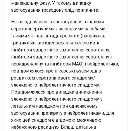
маніакальну фазу. У такому випадку
застосування тразодону слід припинити.
На тлі одночасного застосування з іншими
серотонінергічними лікарськими засобами,
такими як інші антидепресанти (наприклад
трициклічні антидепресанти, селективні
інгібітори зворотного захоплення серотоніну,
інгібітори зворотного захоплення серотоніну і
норадреналіну та інгібітори МАО) і нейролептики,
повідомлялося про лікарські взаємодії з
розвитком серотонінового синдрому/
злоякісного нейролептичного синдрому.
Повідомлялося про випадки виникнення
злоякісного нейролептичного синдрому з
летальним наслідком при одночасному
застосуванні препарату з нейролептиками, для
яких цей синдром є відомою можливою
небажаною реакцією. Більш детальна