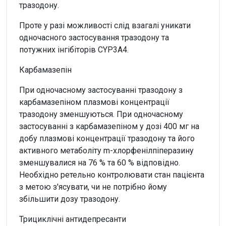
тразодону.
Проте у разі можливості слід взагалі уникати
одночасного застосування тразодону та
потужних інгібіторів CYP3A4.
Карбамазепін
При одночасному застосуванні тразодону з
карбамазепіном плазмові концентрації
тразодону зменшуються. При одночасному
застосуванні з карбамазепіном у дозі 400 мг на
добу плазмові концентрації тразодону та його
активного метаболіту m-хлорфенілпіперазину
зменшувалися на 76 % та 60 % відповідно.
Необхідно ретельно контролювати стан пацієнта
з метою з'ясувати, чи не потрібно йому
збільшити дозу тразодону.
Трициклічні антидепресанти