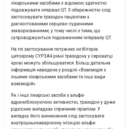
лікарськими засобами з відомою здатністю
подовжувати інтервал QT. З обережністю слід
застосовувати тразодон пацієнтам з
діагностованими серцево-судинними
захворюваннями, у тому числі з тими, що
супроводжуються подовженням інтервалу QT.
На тлі застосування потужних інгібіторів
цитохрому CYP3A4 рівні тразодону у сироватці
крові можуть збільшуватися. Більш детальна
інформація наведена у розділі «Взаємодія з
іншими лікарськими засобами та інші види
взаємодій».
Як і інші лікарські засоби з альфа-
адреноблокуючою активністю, тразодон у дуже
рідкісних випадках спричиняє пріапізм. У
випадку його виникнення слід застосувати
внутрішньокавернозну ін'єкцію альфа-