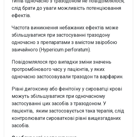
типів одночасно з тразодоном не повідомлялося,
слід брати до уваги можливість потенціювання
ефектів.
Частота виникнення небажаних ефектів може
збільшуватися при застосуванні тразодону
одночасно з препаратами з вмістом звіробою
звичайного (Hypericum perforatum).
Повідомлялося про випадки зміни значень
протромбінового часу у пацієнтів, у яких
одночасно застосовували тразодон та варфарин.
Рівні дигоксину або фенітоїну у сироватці крові
можуть збільшуватися при одночасному
застосуванні цих засобів з тразодоном. У
пацієнтів, яким застосовується така терапія, слід
контролювати сироваткові рівні вищезгаданих
засобів.