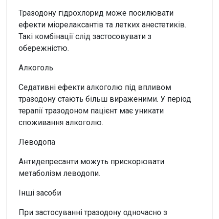
Тразодону гідрохлорид може посилювати
ефекти міорелаксантів та летких анестетиків.
Такі комбінації слід застосовувати з
обережністю.
Алкоголь
Седативні ефекти алкоголю під впливом
тразодону стають більш вираженими. У період
терапії тразодоном пацієнт має уникати
споживання алкоголю.
Леводопа
Антидепресанти можуть прискорювати
метаболізм леводопи.
Інші засоби
При застосуванні тразодону одночасно з