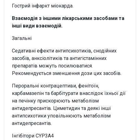
Гострий інфаркт міокарда.
Взаємодія з іншими лікарськими засобами та
інші види взаємодій.
Загальні
Седативні ефекти антипсихотиків, снодійних
засобів, анксіолітиків та антигістамінних
препаратів можуть посилюватися.
Рекомендується зменшення дози цих засобів.
Пероральні контрацептиви, фенітоїн,
карбамазепін та барбітурати внаслідок їхньої дії
на печінку прискорюють метаболізм
антидепресантів. Циметидин та деякі інші
антипсихотики уповільнюють метаболізм
антидепресантів.
Інгібітори CYP3A4