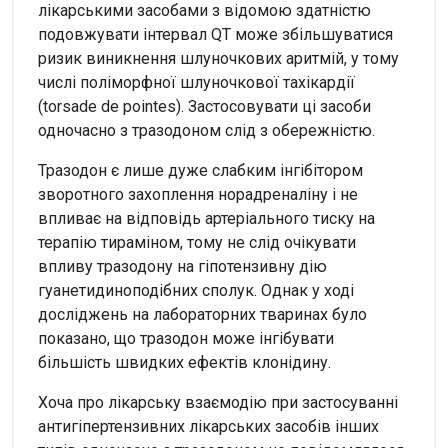
лікарськими засобами з відомою здатністю
подовжувати інтервал QT може збільшуватися
ризик виникнення шлуночкових аритмій, у тому
числі поліморфної шлуночкової тахікардії
(torsade de pointes). Застосовувати ці засоби
одночасно з тразодоном слід з обережністю.
Тразодон є лише дуже слабким інгібітором
зворотного захоплення норадреналіну і не
впливає на відповідь артеріального тиску на
терапію тираміном, тому не слід очікувати
впливу тразодону на гіпотензивну дію
гуанетидиноподібних сполук. Однак у ході
досліджень на лабораторних тваринах було
показано, що тразодон може інгібувати
більшість швидких ефектів клонідину.
Хоча про лікарську взаємодію при застосуванні
антигіпертензивних лікарських засобів інших