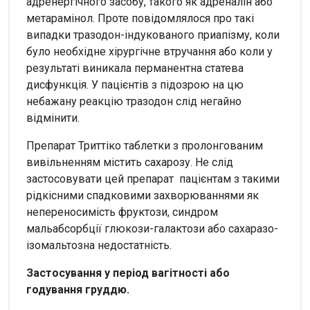
адренергічного засобу, такого як адреналін або
метарамінол. Проте повідомлялося про такі
випадки тразодон-індукованого приапізму, коли
було необхідне хірургічне втручання або коли у
результаті виникала перманентна статева
дисфункція. У пацієнтів з підозрою на цю
небажану реакцію тразодон слід негайно
відмінити.
Препарат Триттіко таблетки з пролонгованим
вивільненням містить сахарозу. Не слід
застосовувати цей препарат пацієнтам з такими
рідкісними спадковими захворюваннями як
непереносимість фруктози, синдром
мальабсорбції глюкози-галактози або сахаразо-
ізомальтозна недостатність.
Застосування у період вагітності або
годування груддю.