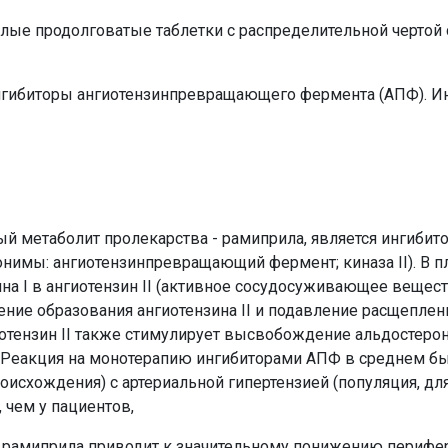
лые продолговатые таблетки с распределительной чертой 
гибиторы ангиотензинпревращающего фермента (АПФ). 
ый метаболит пролекарства - рамиприла, является ингиби
нимы: ангиотензинпревращающий фермент; киназа II). В пл
на I в ангиотензин II (активное сосудосуживающее вещес
ние образования ангиотензина II и подавление расщеплен
тензин II также стимулирует высвобождение альдостерон
 Реакция на монотерапию ингибиторами АПФ в среднем б
оисхождения) с артериальной гипертензией (популяция, дл
 чем у пациентов,
рамиприла приводит к значительному понижению перифер