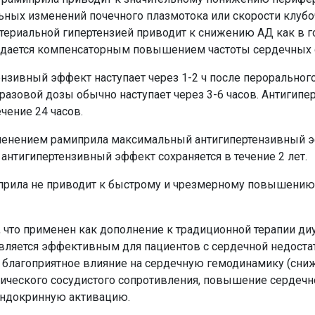
льных изменений почечного плазмотока или скорости клубо
териальной гипертензией приводит к снижению АД как в г
ождается компенсаторным повышением частоты сердечных 
нзивный эффект наступает через 1-2 ч после пероральног
азовой дозы обычно наступает через 3-6 часов. Антигип
чение 24 часов.
енением рамиприла максимальный антигипертензивный эф
 антигипертензивный эффект сохраняется в течение 2 лет.
прила не приводит к быстрому и чрезмерному повышению
 что применен как дополнение к традиционной терапии ди
ляется эффективным для пациентов с сердечной недоста
т благоприятное влияние на сердечную гемодинамику (сни
ического сосудистого сопротивления, повышение сердечн
эндокринную активацию.