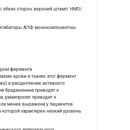
с обеих сторон; верхний штамп: НМО/
Ингибиторы АПФ монокомпонентны.
тором фермента
азме крови и тканях этот фермент
тво) и расщепление активного
ия брадикинина приводят к
а, рамиприлат приводит к
ыла менее выражена у пациентов
я которой характерен низкий уровень
ического артериального