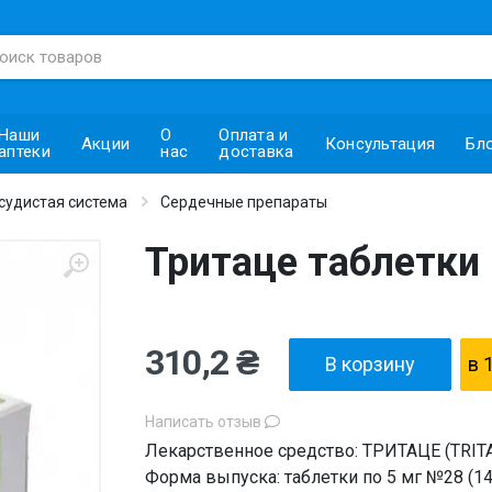
Наши
О
Оплата и
Акции
Консультация
Бл
аптеки
нас
доставка
судистая система
Сердечные препараты
Тритаце таблетки
310,2 ₴
В корзину
в 
Написать отзыв
Лекарственное средство: ТРИТАЦЕ (TRIT
Форма выпуска: таблетки по 5 мг №28 (14х