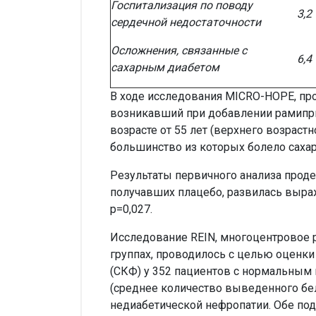
Госпитализация по поводу
3,2
сердечной недостаточности
Осложнения, связанные с
6,4
сахарным диабетом
В ходе исследования MICRO-HOPE, пр
возникавший при добавлении рамипри
возрасте от 55 лет (верхнего возрас
большинство из которых болело сахар
Результаты первичного анализа продем
получавших плацебо, развилась выраж
p=0,027.
Исследование REIN, многоцентровое
группах, проводилось с целью оценк
(СКФ) у 352 пациентов с нормальным
(среднее количество выведенного белка
недиабетической нефропатии. Обе по