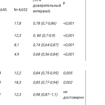
p
доверительный
,645
N=4,652
интервал)
17,8
0,78 (0,7-0,86)
<0,001
12,3
0,
80 (0,7-0,9)
<0,001
8,1
0,74 (0,64-0,87)
<0,001
4,9
0,68 (0,56-0,84)
<0,001
4
12,2
0,84 (0,75-0,95)
0,005
0
18,3
0,85 (0,77-0,94)
0,002
не
1
12,3
0,98 (0,87−1,1)
достоверно