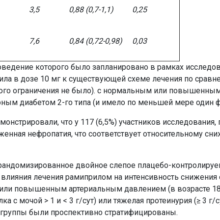
3,5
0,88 (0,7-1,1)
0,25
7,6
0,84 (0,72-0,98)
0,03
оведение которого было запланировано в рамках исследов
ла в дозе 10 мг к существующей схеме лечения по сравне
тного ограничения не было). с нормальным или повышенн
ным диабетом 2-го типа (и имело по меньшей мере один ф
онстрировали, что у 117 (6,5%) участников исследования, п
енная нефропатия, что соответствует относительному сниж
 рандомизированное двойное слепое плацебо-контролируе
и влияния лечения рамиприлом на интенсивность снижения
 или повышенным артериальным давлением (в возрасте 18-
 с мочой > 1 и < 3 г/сут) или тяжелая протеинурия (≥ 3 г/
дгруппы были проспективно стратифицированы.