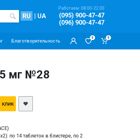
Работаем: 08.00-22.00
(095) 900-47-47
RU
|
UA
(096) 900-47-47
0
0
ог
Благотворительность
 5 мг №28
1 клик
ACE)
2): по 14 таблеток в блистере, по 2