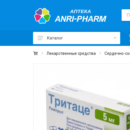
Каталог
Лекарственные средства ›
Лекарственные средства
Сердечно-со
Товары для здоровья ›
Медицинские товары и техника ›
Лечебная косметика ›
Красота и уход ›
Витамины и добавки ›
Ежедневная гигиена ›
Для детей и мам ›