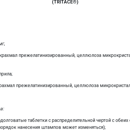
(TRITACE®)
мг;
крахмал прежелатинизированный, целлюлоза микрокристал
прила;
рахмал прежелатинизированный, целлюлоза микрокристалл
а:
олговатые таблетки с распределительной чертой с обеих с
порядок нанесения штампов может изменяться);