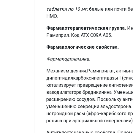
таблетки по 10 мг:
белые или почти бе
НМО.
Фармакотерапевтическая группа.
Ин
Рамиприл. Код АТХ С09А А05.
Фармакологические свойства.
Фармакодинамика.
Механизм деяния.
Рамиприлат, активн
дипептидилкарбоксипептидазы I (сино
катализирует превращение ангиотензи
вазодилататора брадикинина. Уменьше
расширению сосудов. Поскольку ангио
уменьшению секреции альдостерона.
негроидной расы (афро-карибского пр
ренина при артериальной гипертензии),
Антигипертензивные свойства.
Прием 