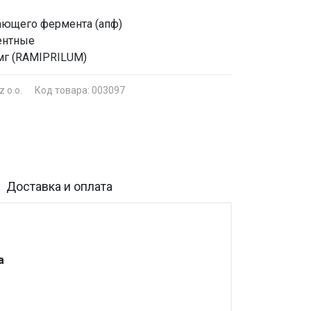
ающего фермента (апф)
ентные
 мг (RAMIPRILUM)
z o.o.
Код товара: 003097
Доставка и оплата
а