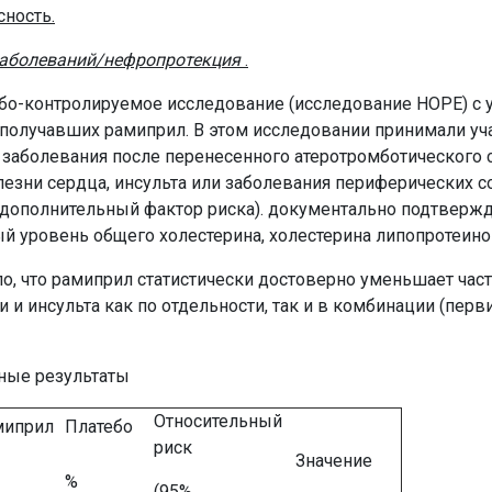
ность.
заболеваний/нефропротекция
.
о-контролируемое исследование (исследование HOPE) с уч
 получавших рамиприл. В этом исследовании принимали у
 заболевания после перенесенного атеротромботического 
езни сердца, инсульта или заболевания периферических с
н дополнительный фактор риска). документально подтверж
й уровень общего холестерина, холестерина липопротеинов
о, что рамиприл статистически достоверно уменьшает час
 и инсульта как по отдельности, так и в комбинации (пер
вные результаты
Относительный
миприл
Платебо
риск
Значение
%
(95%