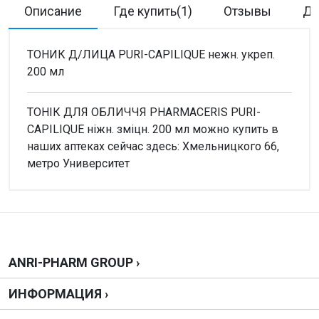
Описание
Где купить(1)
Отзывы
До
ТОНИК Д/ЛИЦА PURI-CAPILIQUE нежн. укреп.
200 мл
ТОНІК ДЛЯ ОБЛИЧЧЯ PHARMACERIS PURI-
CAPILIQUE ніжн. зміцн. 200 мл можно купить в
наших аптеках сейчас здесь: Хмельницкого 66,
метро Университет
Внимание!
Нет отзывов
Написать отзыв
ANRI-PHARM GROUP ›
ИНФОРМАЦИЯ ›
Оценка