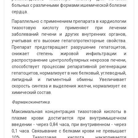
больных с различными формами ишемической болезни
сердца.
Параллельно с применением препарата в кардиологии
тиазотовую кислоту применяют при лечении
заболеваний печени и других внутренних органов,
учитывая его высокие гепатопротекторные свойства.
Препарат предотвращает разрушение гепатоцитов,
снижает степень жировой инфильтрации и
распространение центролобулярных некрозов печени,
способствует процессам репаративной регенерации
гепатоцитов, нормализует в них белковый, углеводный,
липидный и пигментный обмены. Увеличивает
скорость синтеза и выделения желчи, нормализует ее
химический состав.
Фармакокинетика
.
Максимальная концентрация тиазотовой кислоты в
плазме крови достигается при внутримышечном
введении - через 0,84 часа, при внутривенном - через
0,1 часа. Связывание с белками крови не превышает
10%. Тиазотовая кислота накапливается