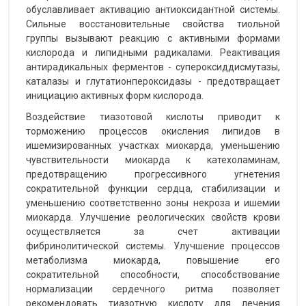
обуславливает активацию антиоксидантной системы.
Сильные восстановительные свойства тиольной
группы вызывают реакцию с активными формами
кислорода и липидными радикалами. Реактивация
антирадикальных ферментов - супероксиддисмутазы,
каталазы и глутатионпероксидазы - предотвращает
инициацию активных форм кислорода.
Воздействие тиазотовой кислоты приводит к
торможению процессов окисления липидов в
ишемизированных участках миокарда, уменьшению
чувствительности миокарда к катехоламинам,
предотвращению прогрессивного угнетения
сократительной функции сердца, стабилизации и
уменьшению соответственно зоны некроза и ишемии
миокарда. Улучшение реологических свойств крови
осуществляется за счет активации
фибринолитической системы. Улучшение процессов
метаболизма миокарда, повышение его
сократительной способности, способствование
нормализации сердечного ритма позволяет
рекомендовать тиазотную кислоту для лечения