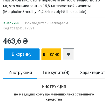
тиазотной кислоты в пересчете на 100% вещество 25
мг, что эквивалентно 16,6 мг тиазотной кислоты
(Morpholin-3-methyl-1,2,4-triazolyl-5 thioacetate)
В наличии
Производитель:
Галичфарм
Код товара: 017821
463,6 ₴
В корзину
в 1 клик
Инструкция
Где купить(4)
Характеристи
ИНСТРУКЦИЯ
по медицинскому применению лекарственного
средства