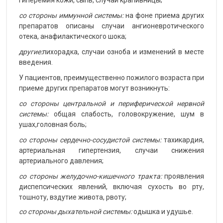
со стороны иммунной системы:
на фоне приема других
препаратов описаны случаи ангионевротического
отека, анафилактического шока;
другие:
лихорадка, случаи озноба и изменений в месте
введения.
У пациентов, преимущественно пожилого возраста при
приеме других препаратов могут возникнуть:
со стороны центральной и периферической нервной
системы:
общая слабость, головокружение, шум в
ушах,головная боль;
со стороны сердечно-сосудистой системы:
тахикардия,
артериальная гипертензия, случаи снижения
артериального давления;
со стороны желудочно-кишечного тракта:
проявления
диспепсических явлений, включая сухость во рту,
тошноту, вздутие живота, рвоту;
со стороны дыхательной системы:
одышка и удушье.