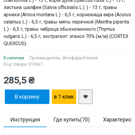
chamomilla L.) - 13 г, коры дуба (Quercus robur L.) - 13 г,
листьев шалфея (Salvia officinalis L.). ) - 13 г, травы
арники (Arnica montana L.) - 6,5 г, корневища аира (Acorus
calamus L.) - 6,5 г, травы мяты перечной (Mentha piperita
L.) - 6,5 г, травы чабреца обыкновенного (Thymus
vulgaris L.) - 6,5 г; экстрагент: этанол 70% (м/м) (CORTEX
QUERCUS)
В наличии
Производитель:
Фітофарм Кленка
Код товара: 010661
285,5 ₴
В корзину
в 1 клик
Инструкция
Где купить(70)
Характерист