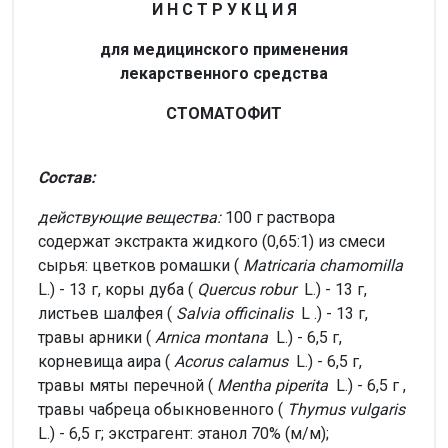
И Н С Т Р У К Ц И Я
для медицинского применения
лекарственного средства
СТОМАТОФИТ
Состав:
действующие вещества:
100 г раствора
содержат экстракта жидкого (0,65:1) из смеси
сырья: цветков ромашки (
Matricaria chamomilla
L.) - 13 г, коры дуба (
Quercus robur
L.) - 13 г,
листьев шалфея (
Salvia officinalis
L .) - 13 г,
травы арники (
Arnica montana
L.) - 6,5 г,
корневища аира (
Acorus calamus
L.) - 6,5 г,
травы мяты перечной (
Mentha piperita
L.) - 6,5 г ,
травы чабреца обыкновенного (
Thymus vulgaris
L.) - 6,5 г; экстрагент: этанол 70% (м/м);