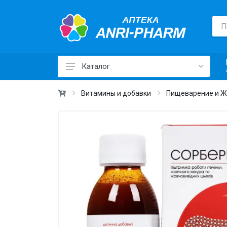
Каталог
Лекарственные средства ›
Витамины и добавки
Пищеварение и 
Товары для здоровья ›
Медицинские товары и техника ›
Лечебная косметика ›
Красота и уход ›
Витамины и добавки ›
Ежедневная гигиена ›
Для детей и мам ›