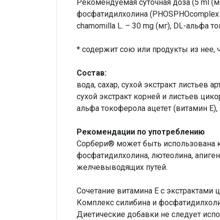
Рекомендуемая суточная доза (5 ml (мл
фосфатидилхолина (PHOSPHOcomplex™)* -
chamomilla L. – 30 mg (мг), DL-альфа т
* содержит сою или продукты из нее, 
Состав:
вода, сахар, сухой экстракт листьев 
сухой экстракт корней и листьев цикори
альфа токоферола ацетет (витамин Е), 
Рекомендации по употреблению
Cорбери® может быть использована к
фосфатидилхолина, лютеолина, апиген
желчевыводящих путей.
Сочетание витамина Е с экстрактами
Комплекс силибина и фосфатидилхоли
Диетические добавки не следует испо