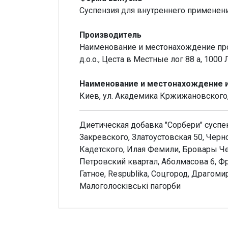
Суспензия для внутреннего применени
Производитель
Наименование и местонахождение прои
д.о.о., Цеста в Местные лог 88 а, 1000
Наименование и местонахождение им
Киев, ул. Академика Кржижановского,
Диетическая добавка "Сорбери" суспе
Закревского, Златоустовская 50, Чер
Кадетского, Илая Фемили, Бровары Че
Петровский квартал, Аболмасова 6, Фр
Гатное, Respublika, Соцгород, Драгом
Малоголосківські пагорби
Внимание!
Нет отзывов