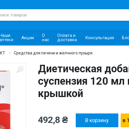
Наши
О
Оплата и
Акции
Консультация
Бл
аптеки
нас
доставка
ЖКТ
Средства для печени и желчного пузыря
Диетическая доба
суспензия 120 мл 
крышкой
492,8 ₴
В корзину
в 