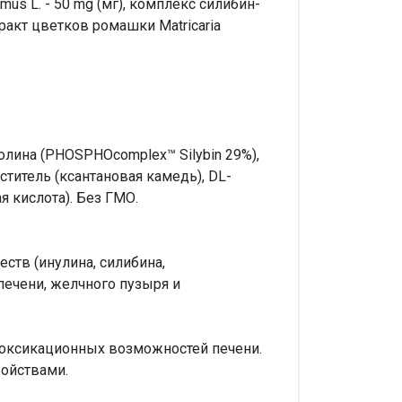
mus L. - 50 mg (мг), комплекс силибин-
тракт цветков ромашки Matricaria
холина (PHOSPHOcomplex™ Silybin 29%),
уститель (ксантановая камедь), DL-
я кислота). Без ГМО.
тв (инулина, силибина,
печени, желчного пузыря и
токсикационных возможностей печени.
ойствами.