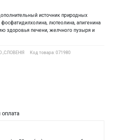
дополнительный источник природных
, фосфатидилхолина, лютеолина, апигенина
ию здоровья печени, желчного пузыря и
.,СЛОВЕНІЯ
Код товара: 071980
 оплата