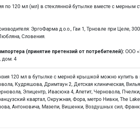
я по 120 мл (мл) в стеклянной бутылке вместе с мерным с
зводителя: ЭргоФарма д.о.о., Гаи 1, Трновле при Целе, 3
 Любляна, Словения.
портера (принятие претензий от потребителей):
ООО «В
 дом. 4
нзия 120 мл в бутылке с мерной крышкой можно купить в н
новола, Кудряшова, Дримтаун 2, Детская клиническая, Виль
рновола, Эпицентр, Ивасюка 4, Апетит, Черновола, Пчелк
анцузский квартал, Окружная, Фора, метро Нивки, The Lake
ирова, Антоновича, Мазепи, Вишенки, Воздушных сил, Фран
Н