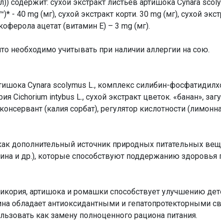
)) содержит: сухой экстракт листьев артишока Cynara scoly
 40 mg (мг), сухой экстракт корти. 30 mg (мг), сухой экс
окоферола ацетат (витамин Е) – 3 mg (мг).
что необходимо учитывать при наличии аллергии на сою.
артишока Cynara scolymus L., комплекс силибин-фосфатидил
я Cichorium intybus L., сухой экстракт цветок. «банан», заг
консервант (калия сорбат), регулятор кислотности (лимонна
ак дополнительный источник природных питательных вещес
ина и др.), которые способствуют поддержанию здоровья 
 цикория, артишока и ромашки способствует улучшению де
на обладает антиоксидантными и гепатопротекторными св
льзовать как замену полноценного рациона питания.