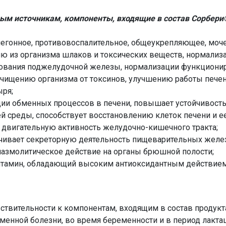
ым источникам, компоненты, входящие в состав Сорбер
чегонное, противовоспалительное, общеукрепляющее, мо
ию из организма шлаков и токсических веществ, нормали
ования поджелудочной железы, нормализации функционир
очищению организма от токсинов, улучшению работы печени
ыря;
ции обменных процессов в печени, повышает устойчивость
среды, способствует восстановлению клеток печени и ее
 двигательную активность желудочно-кишечного тракта;
чивает секреторную деятельность пищеварительных желе
пазмолитическое действие на органы брюшной полости;
тамин, обладающий высоким антиоксидантным действием
твительности к компонентам, входящим в состав продукта.
менной болезни, во время беременности и в период лактац