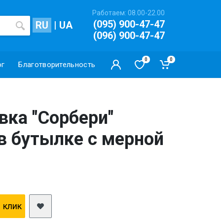
Работаем: 08.00-22.00
(095) 900-47-47
RU
|
UA
(096) 900-47-47
0
0
ог
Благотворительность
вка "Сорбери"
в бутылке с мерной
1 клик