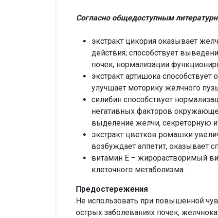
Согласно общедоступным литературн
экстракт цикория оказывает жел
действия; способствует выведен
почек, нормализации функционир
экстракт артишока способствует 
улучшает моторику желчного пуз
силибин способствует нормализа
негативных факторов окружающей 
выделение желчи, секреторную и
экстракт цветков ромашки увели
возбуждает аппетит, оказывает с
витамин Е – жирорастворимый ви
клеточного метаболизма.
Предостережения
Не использовать при повышенной чувс
острых заболеваниях почек, желчнока