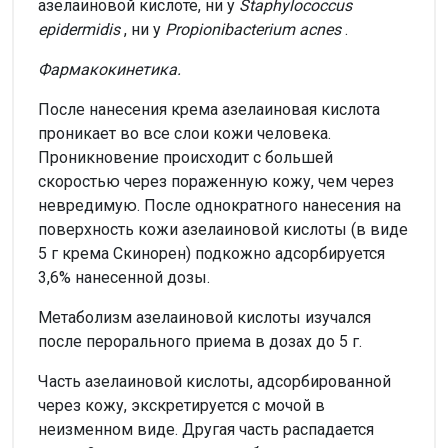
азелаиновой кислоте, ни у
Staphylococcus
epidermidis
, ни у
Propionibacterium acnes
.
Фармакокинетика.
После нанесения крема азелаиновая кислота
проникает во все слои кожи человека.
Проникновение происходит с большей
скоростью через пораженную кожу, чем через
невредимую. После однократного нанесения на
поверхность кожи азелаиновой кислоты (в виде
5 г крема Скинорен) подкожно адсорбируется
3,6% нанесенной дозы.
Метаболизм азелаиновой кислоты изучался
после перорального приема в дозах до 5 г.
Часть азелаиновой кислоты, адсорбированной
через кожу, экскретируется с мочой в
неизменном виде. Другая часть распадается