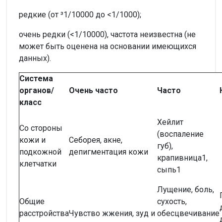
редкие (от ³1/10000 до <1/1000);
очень редки (<1/10000), частота неизвестна (не
может быть оценена на основании имеющихся
данных).
Система
органов/
Очень часто
Часто
класс
Хейлит
Со стороны
(воспаление
кожи и
Себорея, акне,
губ),
подкожной
депигментация кожи
крапивница1,
клетчатки
сыпь1
Лущение, боль,
Общие
сухость,
расстройства
Чувство жжения, зуд и
обесцвечивание