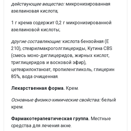
действующее вещество:
микронизированная
азелаиновая кислота;
1 г крема содержит 0,2 г микронизированной
азелаиновой кислоты;
другие составляющие:
кислота бензойная (E
210), cтеарилмакроголглицериды, Kутина CBS
(смесь моно-диглицеридов, жирных кислот,
триглицеридов и восковой эфир),
цетеарилоктаноат, пропиленгликоль, глицерин
85%, вода очищенная.
Лекарственная форма.
Крем.
Основные физико-химические свойства:
белый
крем.
Фармакотерапевтическая группа.
Местные
средства для лечения акне.