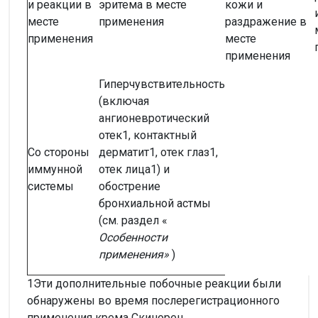
и реакции в
эритема в месте
кожи и
месте
применения
раздражение в
применения
месте
применения
Гиперчувствительность
(включая
ангионевротический
отек1, контактный
Со стороны
дерматит1, отек глаз1,
иммунной
отек лица1) и
системы
обострение
бронхиальной астмы
(см. раздел «
Особенности
применения»
)
1Эти дополнительные побочные реакции были
обнаружены во время послерегистрационного
применения крема Скинорен.