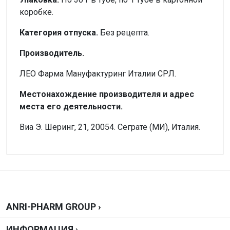
коробке.
Категория отпуска.
Без рецепта.
Производитель.
ЛЕО Фарма Мануфактуринг Италии СРЛ.
Местонахождение производителя и адрес
места его деятельности.
Виа Э. Шеринг, 21, 20054. Сеграте (МИ), Италия.
Внимание!
Форма выпуска
Нет отзывов
Крем
Производитель
Байєр Хелскер Мануфактурінг С.Р.Л., Італія
Написать отзыв
ANRI-PHARM GROUP ›
Можно купить без рецепта?
ИНФОРМАЦИЯ ›