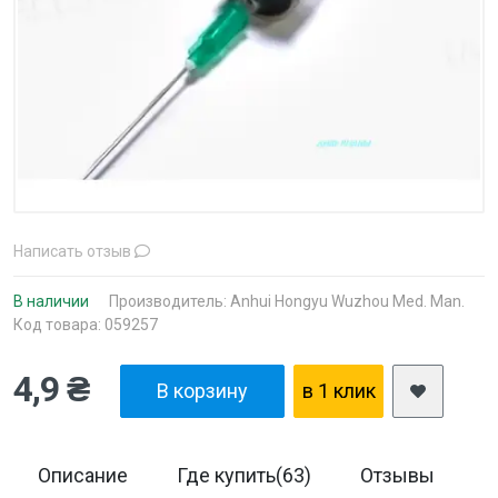
Написать отзыв
В наличии
Производитель:
Anhui Hongyu Wuzhou Med. Man.
Код товара: 059257
4,9 ₴
В корзину
в 1 клик
Описание
Где купить(63)
Отзывы
Д