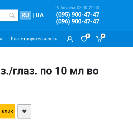
Работаем: 08.00-22.00
(095) 900-47-47
RU
|
UA
(096) 900-47-47
0
0
ог
Благотворительность
./глаз. по 10 мл во
1 клик