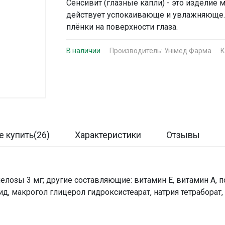
Сенсивит (глазные капли) - это изделие 
действует успокаивающе и увлажняюще. 
плёнки на поверхности глаза.
В наличии
Производитель:
Унімед Фарма
К
е купить(26)
Характеристики
Отзывы
елозы 3 мг; другие составляющие: витамин Е, витамин А, п
д, макрогол глицерол гидроксистеарат, натрия тетраборат,