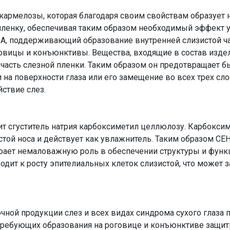
армелозы, которая благодаря своим свойствам образует 
нку, обеспечивая таким образом необходимый эффект ув
 А, поддерживающий образование внутренней слизистой ча
овицы и конъюнктивы. Вещества, входящие в состав изде
асть слезной пленки. Таким образом он предотвращает б
 на поверхности глаза или его замещение во всех трех сло
ствие слез.
т сгуститель натрия карбоксиметил­ целлюлозу. Карбокс
стой носа и действует как увлажнитель. Таким образом С
грает немаловажную роль в обеспечении структуры и функц
дит к росту эпителиальных клеток слизистой, что может 
чной продукции слез и всех видах синдрома сухого глаза
 требующих образования на роговице и конъюнктиве защит