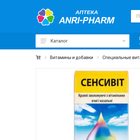
Каталог
Лекарственные средства ›
Витамины и добавки
Специальные вит
Товары для здоровья ›
Медицинские товары и техника ›
Лечебная косметика ›
Красота и уход ›
Витамины и добавки ›
Ежедневная гигиена ›
Для детей и мам ›