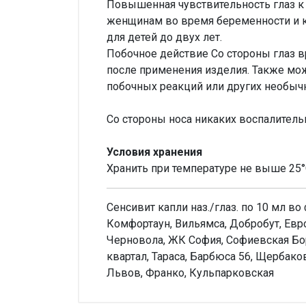
Повышенная чувствительность глаз к
женщинам во время беременности и 
для детей до двух лет.
Побочное действие Со стороны глаз 
после применения изделия. Также мож
побочных реакций или других необыч
Со стороны носа никаких воспалитель
Условия хранения
Хранить при температуре не выше 25
Сенсивит капли наз./глаз. по 10 мл в
Комфортаун, Вильямса, Добробут, Евр
Черновола, ЖК София, Софиевская Бо
квартал, Тараса, Барбюса 56, Щербак
Львов, Франко, Кульпарковская
Внимание!
Производитель
ТОВ"Ун
Нет отзывов