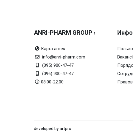
Можно купить без рецепта?
Да, мо
Объем
10 мл
Кол-во в упаковке
1
ANRI-PHARM GROUP ›
Инфо
Карта аптек
Пользо
info@anri-pharm.com
Вакансі
(095) 900-47-47
Порядо
(096) 900-47-47
Сотруд
08.00-22.00
Правов
developed by artpro