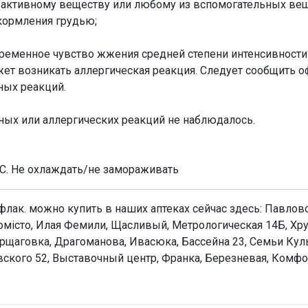
 активному веществу или любому из вспомогательных веще
кормления грудью;
временное чувство жжения средней степени интенсивности
ет возникать аллергическая реакция. Следует сообщить о
ных реакций.
ных или аллергических реакций не наблюдалось.
°С. Не охлаждать/не замораживать
о флак. можно купить в наших аптеках сейчас здесь: Павлов
омісто, Илая Фемили, Щасливый, Метрологическая 14Б, Хру
рщаговка, Драгоманова, Ивасюка, Бассейна 23, Семьи Ку
овского 52, Выставочный центр, Франка, Березневая, Комф
iмед Фарма", Словацька Республiка