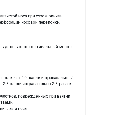
изистой носа при сухом рините,
перфорации носовой перепонки,
за в день в конъюнктивальный мешок.
составляет 1-2 капли интраназально 2
 2-3 капли интраназально 2-3 раза в
 участков, поврежденных при взятии
ствами.
и глаз и носа.