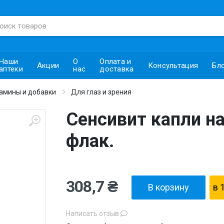
Наши
О
Оплата и
Акции
Консультация
Бл
аптеки
нас
доставка
амины и добавки
Для глаз и зрения
Сенсивит капли наз
флак.
308,7 ₴
В корзину
в 
Написать отзыв