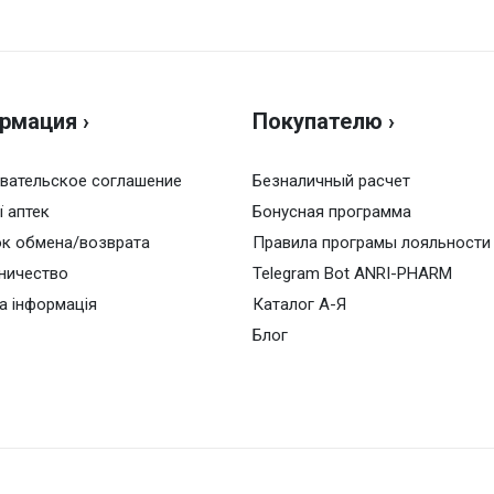
Н
жно.
Оц
рмация ›
Покупателю ›
Ва
вательское соглашение
Безналичный расчет
ї аптек
Бонусная программа
к обмена/возврата
Правила програмы лояльности
ничество
Telegram Bot ANRI-PHARM
а інформація
Каталог А-Я
Блог