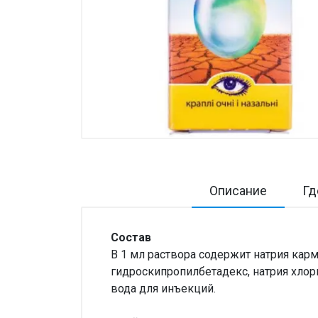
Товары для дома ›
Косметика CODERMA KIDS
Описание
Гд
Состав
В 1 мл раствора содержит натрия карм
гидроскипропилбетадекс, натрия хлори
вода для инъекций.