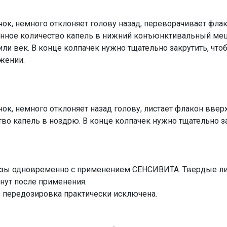
ок, немного отклоняет голову назад, переворачивает фла
енное количество капель в нижний конъюнктивальный ме
или век. В конце колпачек нужно тщательно закрутить, чт
жении.
ок, немного отклоняет назад голову, листает флакон ввер
во капель в ноздрю. В конце колпачек нужно тщательно за
нзы одновременно с применением СЕНСИВИТА. Твердые ли
инут после применения.
з передозировка практически исключена.