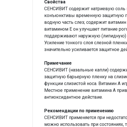
Свойства
СЕНСИВИТ содержит натриевую соль к
конъюнктивы временную защитную пле
водную часть слез; содержит витамин
витамином Е он улучшает питание рог
поддерживают наружную (липидную) ч
Усиление тонкого слоя слезной пленки
значительно усиливается защитное дей
Примечание
СЕНСИВИТ (назальные капли) содержи
защитную барьерную пленку на слизи
функции слизистой носа. Витамин А и
Местное применение витамина А приво
антиоксидантное действие.
Рекомендации по применению
СЕНСИВИТ применяется при недостато
можно использовать при состояниях,