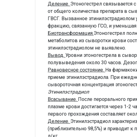
Деление.
Этоногестрел связывается 
от общего количества препарата в сы
ГВСГ. Вызванное этинилэстрадиолом 
фракцию, связанную ГСО, и уменьшая 
Биотрансформация.
Этоногестрел пол
метаболитов из сыворотки крови сос
этинилэстрадиолом не выявлено.
Вывод.
Уровни этоногестрела в сывор
полувыведения около 30 часов. Дезог
Равновесное состояние.
На фармакоки
приеме этинилэстрадиола. При ежедне
сывороточная концентрация этоногестр
Этинилэстрадиол
Всасывание.
После перорального при
плазме крови достигается через 1-2 
первого прохождения составляет окол
Деление.
Этинилэстрадиол характери
(приблизительно 98,5%) и приводит 
л/кг.