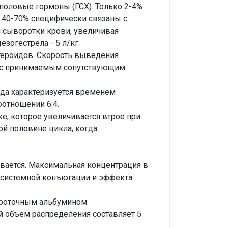
оловые гормоны (ГСХ). Только 2-4%
а 40-70% специфически связаны с
 сыворотки крови, увеличивая
огестрела - 5 л/кг.
тероидов. Скорость выведения
ла с принимаемым сопутствующим
ода характеризуется временем
оотношении 6:4.
е, которое увеличивается втрое при
й половине цикла, когда
вается. Максимальная концентрация в
ресистемной конъюгации и эффекта
ороточным альбумином
 объем распределения составляет 5