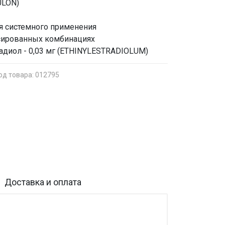
ULON)
я системного применения
ксированных комбинациях
традиол - 0,03 мг (ETHINYLESTRADIOLUM)
од товара: 012795
Доставка и оплата