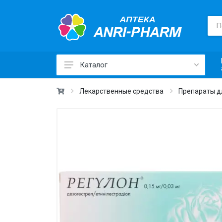
Каталог
Лекарственные средства ›
Лекарственные средства
Препараты д
Товары для здоровья ›
Медицинские товары и техника ›
Лечебная косметика ›
Красота и уход ›
Витамины и добавки ›
Ежедневная гигиена ›
Для детей и мам ›