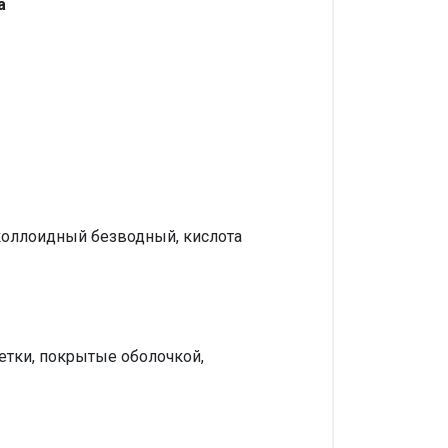
а
 коллоидный безводный, кислота
етки, покрытые оболочкой,