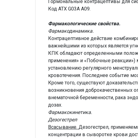
Гормональные контрацептивы для сис
Код ATX G03A A09.
Фармакологические свойства.
Фармакодинамика.
Контрацептивное действие комбиниро
важнейшими из которых является угн
КПК обладают определенными положи
применения» и «Побочные реакции») 
установлению регулярного менструал
кровотечения. Последнее событие мо
Кроме того, существуют доказательств
возникновения доброкачественных опу
внематочной беременности, рака эндо
дозах.
Фармакокинетика.
Дезогестрел
Всасывание.
Дезогестрел, применяемы
концентрации в сыворотке крови дости