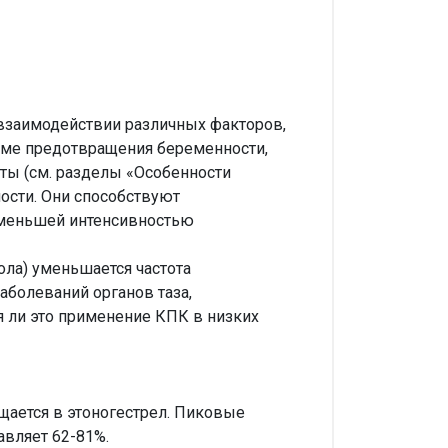
взаимодействии различных факторов,
оме предотвращения беременности,
ы (см. разделы «Особенности
ости. Они способствуют
с меньшей интенсивностью
ола) уменьшается частота
аболеваний органов таза,
я ли это применение КПК в низких
щается в этоногестрел. Пиковые
авляет 62-81%.