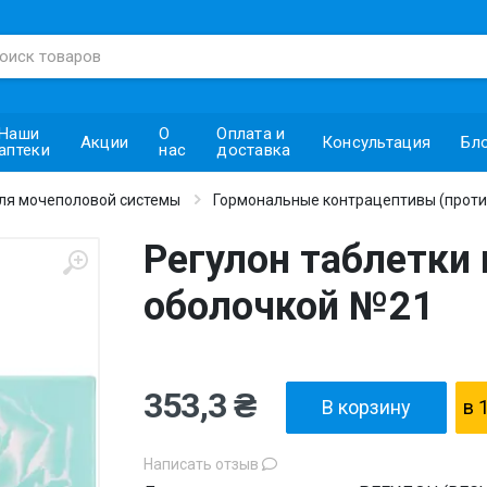
Наши
О
Оплата и
Акции
Консультация
Бл
аптеки
нас
доставка
ля мочеполовой системы
Гормональные контрацептивы (прот
Регулон таблетки
оболочкой №21
353,3 ₴
В корзину
в 
Написать отзыв