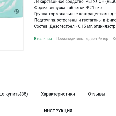
Лекарственное средство: РЕГУЛОН (REG
Форма выпуска: таблетки №21 п/о
Группа: гормональные контрацептивы дл
Подгруппа: эстрогены и гестагены в фи
Состав: Дезогестрел - 0,15 мг, этинилэс
В наличии
Производитель:
Гедеон Ріхтер
К
де купить(38)
Характеристики
Отзывы
ИНСТРУКЦИЯ