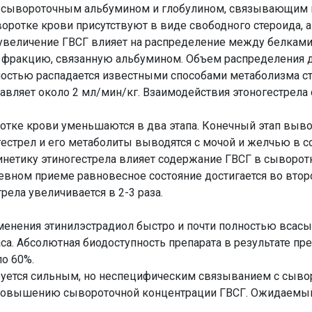
с сывороточным альбумином и глобулином, связывающим п
воротке крови присутствуют в виде свободного стероида, 
увеличение ГВСГ влияет на распределение между белками
фракцию, связанную альбумином. Объем распределения дез
ностью распадается известными способами метаболизма с
тавляет около 2 мл/мин/кг. Взаимодействия этоногестре
отке крови уменьшаются в два этапа. Конечный этап выв
естрел и его метаболиты выводятся с мочой и желчью в с
нетику этиногестрела влияет содержание ГВСГ в сыворотк
вном приеме равновесное состояние достигается во второ
ела увеличивается в 2-3 раза.
менения этинилэстрадиол быстро и почти полностью всасы
часа. Абсолютная биодоступность препарата в результате п
о 60%.
зуется сильным, но неспецифическим связыванием с сыв
к повышению сывороточной концентрации ГВСГ. Ожидаемый