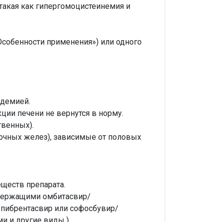
такая как гипергомоцистеинемия и
Особенности применения») или одного
идемией.
ции печени не вернутся в норму.
твенных).
очных желез), зависимые от половых
ществ препарата.
одержащими омбитасвир/
/пибрентасвир или софосбувир/
и и другие виды ).