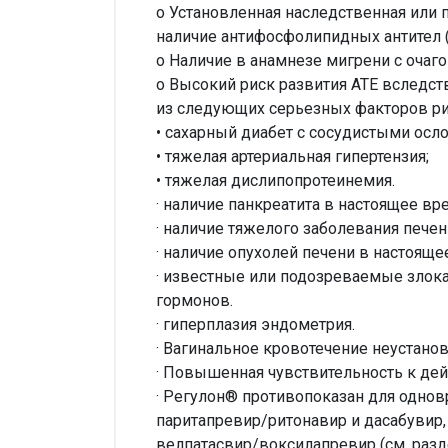
o Установленная наследственная или 
наличие антифосфолипидных антител 
o Наличие в анамнезе мигрени с оча
o Высокий риск развития АТЕ вследст
из следующих серьезных факторов ри
• сахарный диабет с сосудистыми осл
• тяжелая артериальная гипертензия;
• тяжелая дислипопротеинемия.
· наличие панкреатита в настоящее вр
· наличие тяжелого заболевания печен
· наличие опухолей печени в настоящ
· известные или подозреваемые злок
гормонов.
· гиперплазия эндометрия.
· Вагинальное кровотечение неустано
· Повышенная чувствительность к де
· Регулон® противопоказан для одно
паритапревир/ритонавир и дасабувир
велпатасвир/воксилапревир (см. разд