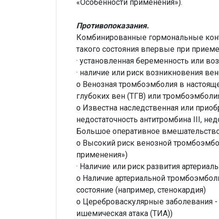
«Особенности применения»).
Противопоказания.
Комбинированные гормональные контр
такого состояния впервые при приеме
· установленная беременность или во
· наличие или риск возникновения ве
o Венозная тромбоэмболия в настояще
глубоких вен (ТГВ) или тромбоэмболия
o Известна наследственная или приоб
недостаточность антитромбина III, нед
Большое оперативное вмешательство 
o Высокий риск венозной тромбоэмбо
применения»)
· Наличие или риск развития артериал
o Наличие артериальной тромбоэмбол
состояние (например, стенокардия)
o Цереброваскулярные заболевания - 
ишемическая атака (ТИА))