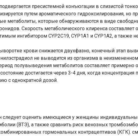
подвергается пресистемной конъюгации в слизистой тонко
зируется путем ароматического гидроксилирования, но пр
е метаболиты, которые обнаруживаются в виде свободны
онидов. Скорость метаболического клиренса составляет о
атимым ингибитором CYP2C19, CYP1A1 и CYP1A2, а также 
сыворотке крови снижается двухфазно, конечный этап выв
нилэстрадиол не выводится из организма в неизмененном
ериод полувыведения метаболитов составляет примерно о
состояние достигается через 3-4 дня, когда концентрация 
ию с однократной дозой.
н следует оценить имеющиеся у женщины индивидуальные
болии (ВТЭ), а также сравнить риск венозных тромбоэмб
 комбинированных гормональных контрацептивов (КГК). см