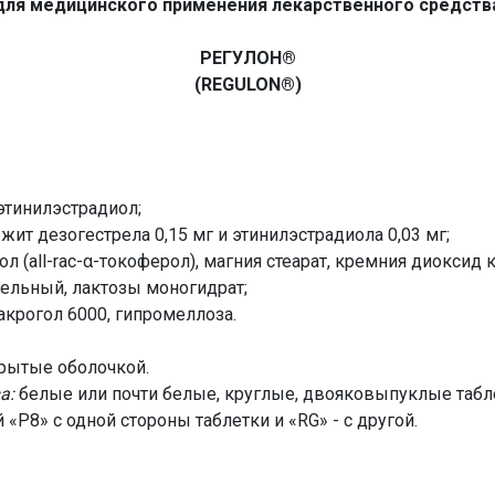
для медицинского применения лекарственного средств
РЕГУЛОН®
(REGULON®)
этинилэстрадиол;
жит дезогестрела 0,15 мг и этинилэстрадиола 0,03 мг;
л (all-rac-α-токоферол), магния стеарат, кремния диоксид
фельный, лактозы моногидрат;
крогол 6000, гипромеллоза.
крытые оболочкой.
а:
белые или почти белые, круглые, двояковыпуклые табл
«Р8» с одной стороны таблетки и «RG» - с другой.