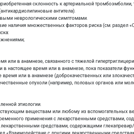
приобретенная склонность к артериальной тромбоэмболии, 
(антикардиолипиновые антитела).
говыми неврологическими симптомами.
вие наличия множественных факторов риска (см. раздел «
ска:
ожнениями;
емя или в анамнезе, связанного с тяжелой гипертриглицер
и в настоящее время или в анамнезе, пока показатели функ
ее время или в анамнезе (доброкачественных или злокачес
ачественные опухоли (например, половых органов или мол
вленной этиологии.
йствующим веществам или любому из вспомогательных ве
временного применения с лекарственными средствами, с
, лекарственными средствами, содержащими глекапревир
ел «Взаимодействие с другими лекарственными средствам