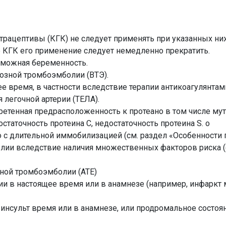
ацептивы (КГК) не следует применять при указанных ниж
 КГК его применение следует немедленно прекратить.
зможная беременность.
нозной тромбоэмболии (ВТЭ).
е время, в частности вследствие терапии антикоагулянтам
 легочной артерии (ТЕЛА).
ретенная предрасположенность к протеано в том числе мут
остаточность протеина С, недостаточность протеина S. o
с длительной иммобилизацией (см. раздел «Особенности 
лии вследствие наличия множественных факторов риска (
ьной тромбоэмболии (АТЕ)
ии в настоящее время или в анамнезе (например, инфаркт
инсульт время или в анамнезе, или продромальное состоян