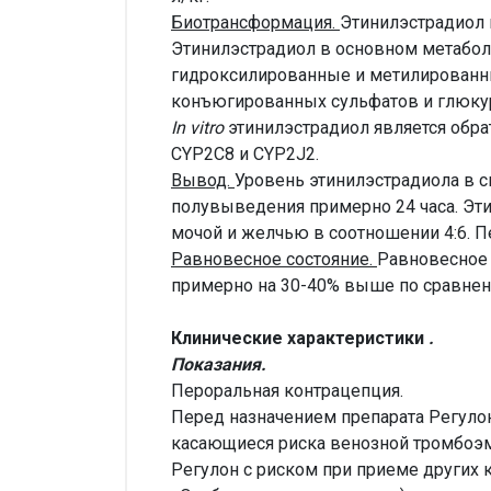
Биотрансформация.
Этинилэстрадиол 
Этинилэстрадиол в основном метаболи
гидроксилированные и метилированны
конъюгированных сульфатов и глюкур
In vitro
этинилэстрадиол является обр
CYP2C8 и CYP2J2.
Вывод.
Уровень этинилэстрадиола в 
полувыведения примерно 24 часа. Эти
мочой и желчью в соотношении 4:6. П
Равновесное состояние.
Равновесное 
примерно на 30-40% выше по сравнен
Клинические характеристики
.
Показания.
Пероральная контрацепция.
Перед назначением препарата Регуло
касающиеся риска венозной тромбоэм
Регулон с риском при приеме других