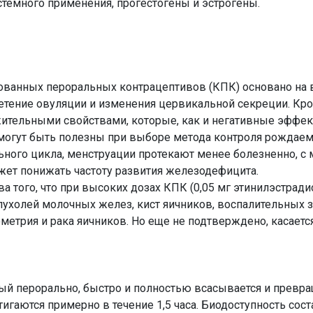
темного применения, прогестогены и эстрогены.
ванных пероральных контрацептивов (КПК) основано на 
етение овуляции и изменения цервикальной секреции. Кр
тельными свойствами, которые, как и негативные эффект
могут быть полезны при выборе метода контроля рождаем
ьного цикла, менструации протекают менее болезненно, 
жет понижать частоту развития железодефицита.
а того, что при высоких дозах КПК (0,05 мг этинилэстради
холей молочных желез, кист яичников, воспалительных з
метрия и рака яичников. Но еще не подтверждено, касаетс
й перорально, быстро и полностью всасывается и превра
гаются примерно в течение 1,5 часа. Биодоступность сост