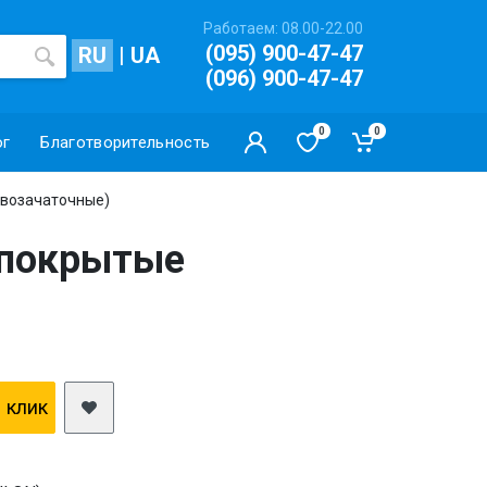
Работаем: 08.00-22.00
(095) 900-47-47
RU
|
UA
(096) 900-47-47
0
0
ог
Благотворительность
ивозачаточные)
 покрытые
1 клик