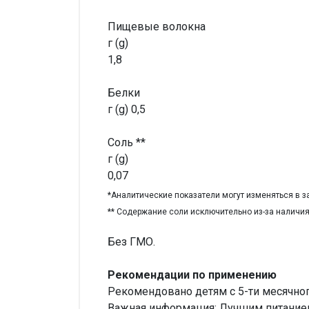
Пищевые волокна
г (g)
1,8
Белки
г (g) 0,5
Соль **
г (g)
0,07
*Аналитические показатели могут изменяться в з
** Содержание соли исключительно из-за наличия
Без ГМО.
Рекомендации по применению
Рекомендовано детям с 5-ти месячног
Важная информация: Лучшим питанием 