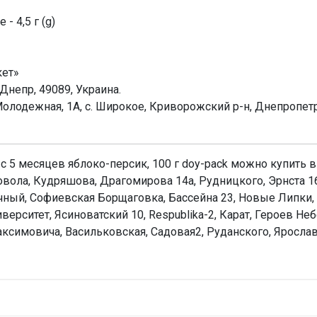
 4,5 г (g)
кет»
 Днепр, 49089, Украина.
олодежная, 1А, с. Широкое, Криворожский р-н, Днепропетро
 с 5 месяцев яблоко-персик, 100 г doy-pack можно купить в
новола, Кудряшова, Драгомирова 14а, Рудницкого, Эрнста 
чный, Софиевская Борщаговка, Бассейна 23, Новые Липки, 
верситет, Ясиноватский 10, Respublika-2, Карат, Героев Не
аксимовича, Васильковская, Садовая2, Руданского, Ярослав
Н