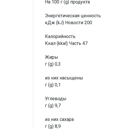
На 100 г (g) продукта
Энергетическая ценность
кДж (kJ) Новости 200
Калорийность
Ккал (kkal) Часть 47
Жиры
г (g) 0,3
из них насыщены
г (g) 0,1
Углеводы
г (g) 9,7
из них сахара
г (g) 8,9