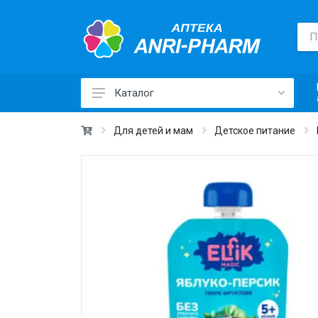
Каталог
Лекарственные средства ›
Для детей и мам
Детское питание
Товары для здоровья ›
Медицинские товары и техника ›
Лечебная косметика ›
Красота и уход ›
Витамины и добавки ›
Ежедневная гигиена ›
Для детей и мам ›