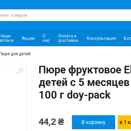
Наши
О
Оплата и
Акции
Консультация
Бл
аптеки
нас
доставка
Пюре для детей
Пюре фруктовое El
детей с 5 месяцев
100 г doy-pack
44,2 ₴
В корзину
в 1 