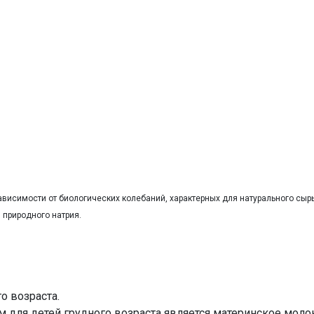
ависимости от биологических колебаний, характерных для натурального сырь
 природного натрия.
о возраста.
для детей грудного возраста является материнское моло