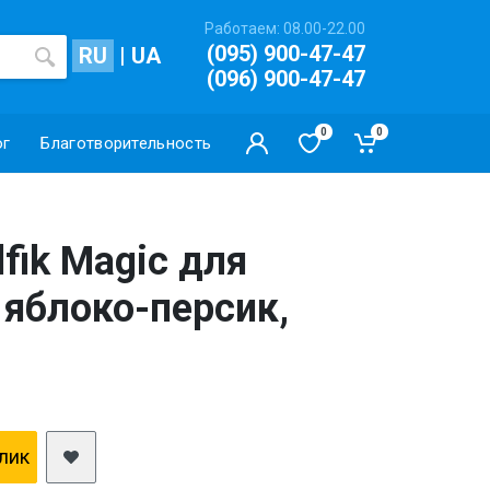
Работаем: 08.00-22.00
(095) 900-47-47
RU
|
UA
(096) 900-47-47
0
0
ог
Благотворительность
fik Magic для
 яблоко-персик,
клик