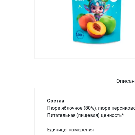
Товары для дома ›
Косметика CODERMA KIDS
Описан
Состав
Пюре яблочное (80%), пюре персиково
Питательная (пищевая) ценность*
Единицы измерения