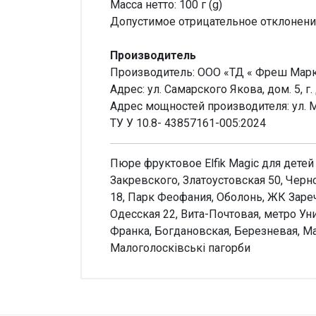
Масса нетто: 100 г (g)
Допустимое отрицательное отклонение -
Производитель
Производитель: ООО «ТД « Фреш Мар
Адрес: ул. Самарского Якова, дом. 5, г.
Адрес мощностей производителя: ул. М
ТУ У 10.8- 43857161-005:2024
Пюре фруктовое Elfik Magic для детей
Закревского, Златоустовская 50, Чер
18, Парк Феофания, Оболонь, ЖК Заре
Одесская 22, Вита-Почтовая, метро Уни
Франка, Богдановская, Березневая, М
Малоголосківські пагорби
Внимание!
Нет отзывов