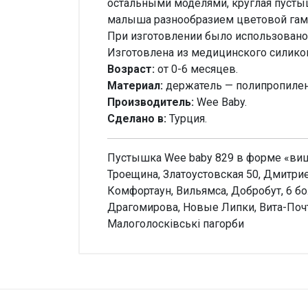
остальными моделями, круглая пусты
малыша разнообразием цветовой гам
При изготовлении было использовано 
Изготовлена из медицинского силикона
Возраст:
от 0-6 месяцев.
Материал:
держатель — полипропилен,
Производитель:
Wee Baby.
Сделано в:
Турция.
Пустышка Wee baby 829 в форме «вишен
Троещина, Златоустовская 50, Дмитрие
Комфортаун, Вильямса, Добробут, 6 б
Драгомирова, Новые Липки, Вита-Почто
Малоголосківські пагорби
Внимание!
Нет отзывов