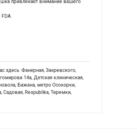
тышка привлекает внимание вашего
 FDA.
с здесь: Фанерная, Закревского,
гомирова 14а, Детская клиническая,
новола, Бажана, метро Осокорки,
 Садовая, Respublika, Теремки,
аписать отзыв
енка