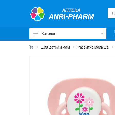
Каталог
Лекарственные средства ›
Для детей и мам
Развитие малыша
Товары для здоровья ›
Медицинские товары и техника ›
Лечебная косметика ›
Красота и уход ›
Витамины и добавки ›
Ежедневная гигиена ›
Для детей и мам ›