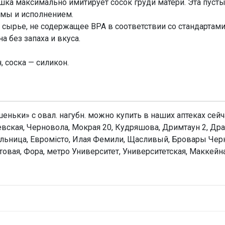
шка максимально имитирует сосок груди матери. Эта пус
мы и исполнением.
сырье, не содержащее ВРА в соответствии со стандартами
 без запаха и вкуса.
 соска — силикон.
ьки» с овал. нагубн. можно купить в наших аптеках сейча
вская, Черновола, Мокрая 20, Кудряшова, Дримтаун 2, Дра
ольница, Евромісто, Илая Фемили, Щасливый, Бровары Чер
вая, Фора, метро Университет, Университетская, Маккейна,
Н
Оц