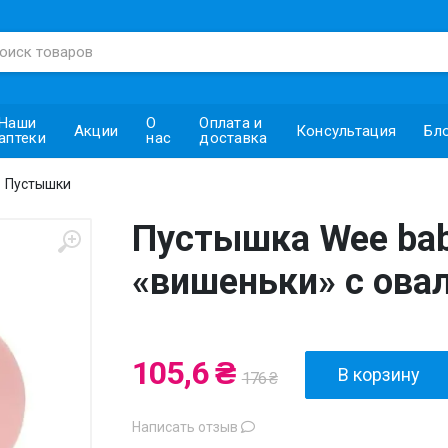
Наши
О
Оплата и
Акции
Консультация
Бл
аптеки
нас
доставка
Пустышки
Пустышка Wee bab
«вишеньки» с овал
105,6 ₴
В корзину
176 ₴
Написать отзыв