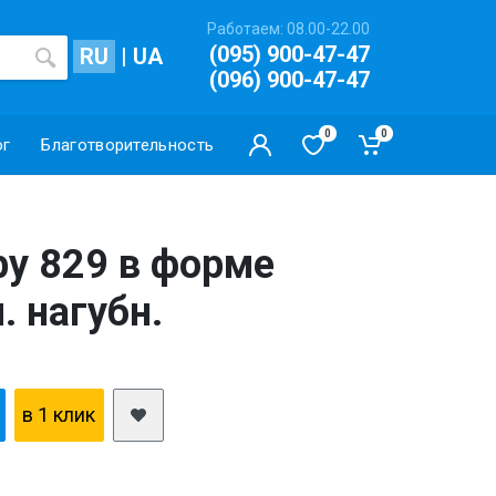
Работаем: 08.00-22.00
(095) 900-47-47
RU
|
UA
(096) 900-47-47
0
0
ог
Благотворительность
y 829 в форме
. нагубн.
в 1 клик