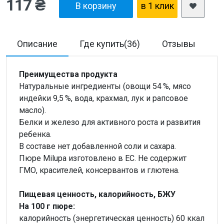
117 ₴
В корзину
в 1 клик
Описание
Где купить(36)
Отзывы
Д
Преимущества продукта
Натуральные ингредиенты (овощи 54 %, мясо
индейки 9,5 %, вода, крахмал, лук и рапсовое
масло).
Белки и железо для активного роста и развития
ребенка.
В составе нет добавленной соли и сахара.
Пюре Milupa изготовлено в ЕС. Не содержит
ГМО, красителей, консервантов и глютена.
Пищевая ценность, калорийность, БЖУ
На 100 г пюре:
калорийность (энергетическая ценность) 60 ккал