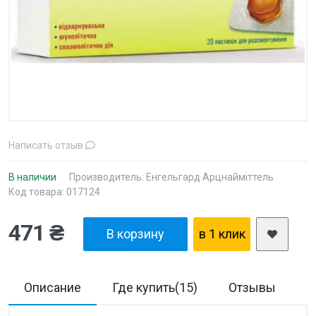
Написать отзыв
В наличии
Производитель:
Енгельгард Арцнайміттель
Код товара: 017124
471 ₴
В корзину
в 1 клик
Описание
Где купить(15)
Отзывы
Д