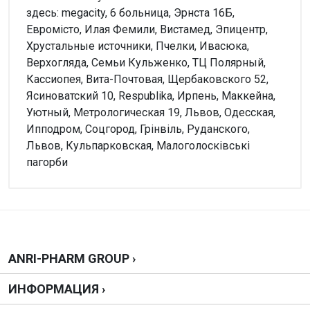
здесь: megacity, 6 больница, Эрнста 16Б,
Евромісто, Илая Фемили, Вистамед, Эпицентр,
Хрустальные источники, Пчелки, Ивасюка,
Верхогляда, Семьи Кульженко, ТЦ Полярный,
Кассиопея, Вита-Почтовая, Щербаковского 52,
Ясиноватский 10, Respublika, Ирпень, Маккейна,
Уютный, Метрологическая 19, Львов, Одесская,
Ипподром, Соцгород, Грінвіль, Руданского,
Львов, Кульпарковская, Малоголосківські
пагорби
Внимание!
Нет отзывов
Написать отзыв
ANRI-PHARM GROUP ›
ИНФОРМАЦИЯ ›
Оценка