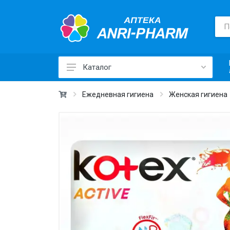
Каталог
Лекарственные средства ›
Ежедневная гигиена
Женская гигиена
Товары для здоровья ›
Медицинские товары и техника ›
Лечебная косметика ›
Красота и уход ›
Витамины и добавки ›
Ежедневная гигиена ›
Для детей и мам ›