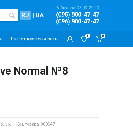
Работаем: 08.00-22.00
(095) 900-47-47
RU
|
UA
(096) 900-47-47
0
0
ог
Благотворительность
ve Normal №8
. r. o.
Код товара: 060047