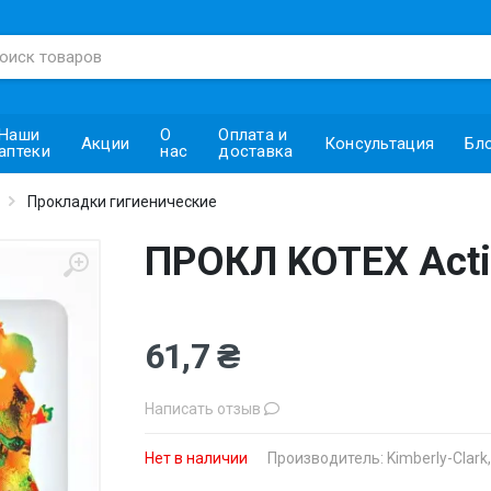
Наши
О
Оплата и
Акции
Консультация
Бл
аптеки
нас
доставка
Прокладки гигиенические
ПРОКЛ KOTEX Acti
61,7 ₴
Написать отзыв
Нет в наличии
Производитель:
Kimberly-Clark, s