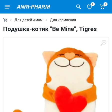
0
0
Для детей и мам
Для кормления
Подушка-котик "Be Mine", Tigres