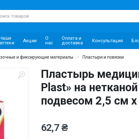
Наши
О
Оплата и
Акции
Консультация
Бл
аптеки
нас
доставка
зочные и фиксирующие материалы
Пластыри и повязки
Пластырь медицин
Plast» на неткано
подвесом 2,5 см х
62,7 ₴