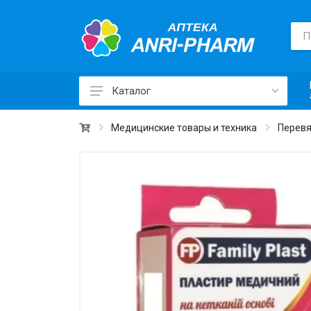
Каталог
Лекарственные средства ›
Медицинские товары и техника
Перевя
Товары для здоровья ›
Медицинские товары и техника ›
Лечебная косметика ›
Красота и уход ›
Витамины и добавки ›
Ежедневная гигиена ›
Для детей и мам ›