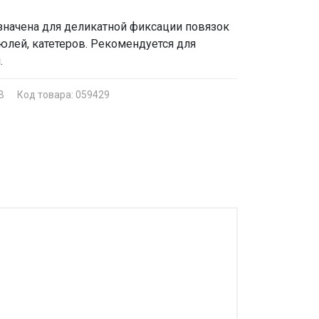
значена для деликатной фиксации повязок
нюлей, катетеров. Рекомендуется для
.
В
Код товара: 059429