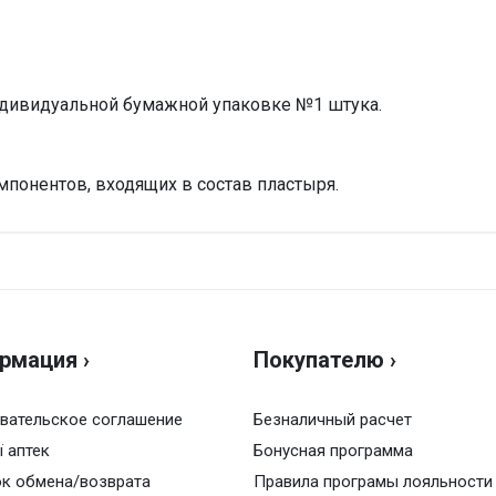
ндивидуальной бумажной упаковке №1 штука.
понентов, входящих в состав пластыря.
Н
Оц
рмация ›
Покупателю ›
Ва
вательское соглашение
Безналичный расчет
ї аптек
Бонусная программа
к обмена/возврата
Правила програмы лояльности