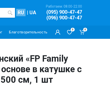
Работаем: 08.00-22.00
(095) 900-47-47
RU
|
UA
(096) 900-47-47
0
0
ог
Благотворительность
ский «FP Family
й основе в катушке с
 500 см, 1 шт