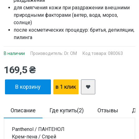
раздражений
для смягчения кожи при раздражении внешними
природными факторами (ветер, вода, мороз,
солнце)
после косметических процедур: бритья, депиляции,
пилинга
В наличии
Производитель:
Dr. OM
Код товара: 080063
169,5 ₴
В корзину
в 1 клик
Описание
Где купить(2)
Отзывы
До
Panthenol / ПАНТЕНОЛ
Крем-пена / Спрей