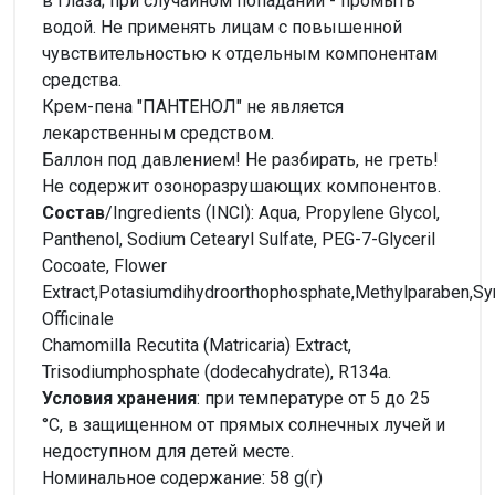
в глаза; при случайном попадании - промыть
водой. Не применять лицам с повышенной
чувствительностью к отдельным компонентам
средства.
Крем-пена "ПАНТЕНОЛ" не является
лекарственным средством.
Баллон под давлением! Не разбирать, не греть!
Не содержит озоноразрушающих компонентов.
Состав
/Ingredients (INCI): Aqua, Propylene Glycol,
Panthenol, Sodium Cetearyl Sulfate, PEG-7-Glyceril
Cocoate, Flower
Extract,Potasiumdihydroorthophosphate,Methylparaben,
Officinale
Chamomilla Recutita (Matricaria) Extract,
Trisodiumphosphate (dodecahydrate), R134a.
Условия хранения
: при температуре от 5 до 25
°С, в защищенном от прямых солнечных лучей и
недоступном для детей месте.
Номинальное содержание: 58 g(г)