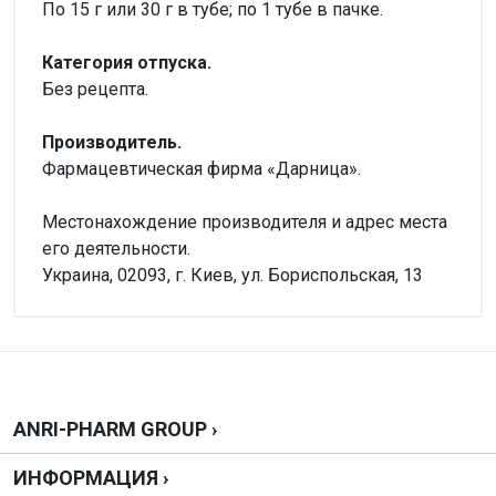
По 15 г или 30 г в тубе; по 1 тубе в пачке.
Категория отпуска.
Без рецепта.
Производитель.
Фармацевтическая фирма «Дарница».
Местонахождение производителя и адрес места
его деятельности.
Украина, 02093, г. Киев, ул. Бориспольская, 13
Внимание!
Форма выпуска
Нет отзывов
Гель
Производитель
ПрАТ"Фармацевтична фірма "Дарниця", Україна
Написать отзыв
ANRI-PHARM GROUP ›
Можно купить без рецепта?
ИНФОРМАЦИЯ ›
Да, можно.
Оценка