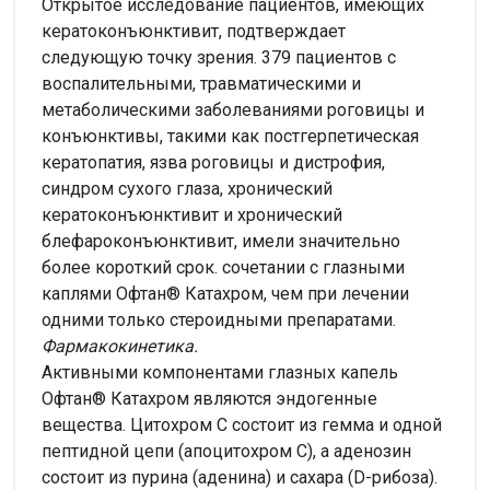
Открытое исследование пациентов, имеющих
кератоконъюнктивит, подтверждает
следующую точку зрения. 379 пациентов с
воспалительными, травматическими и
метаболическими заболеваниями роговицы и
конъюнктивы, такими как постгерпетическая
кератопатия, язва роговицы и дистрофия,
синдром сухого глаза, хронический
кератоконъюнктивит и хронический
блефароконъюнктивит, имели значительно
более короткий срок. сочетании с глазными
каплями Офтан® Катахром, чем при лечении
одними только стероидными препаратами.
Фармакокинетика.
Активными компонентами глазных капель
Офтан® Катахром являются эндогенные
вещества. Цитохром C состоит из гемма и одной
пептидной цепи (апоцитохром C), а аденозин
состоит из пурина (аденина) и сахара (D-рибоза).