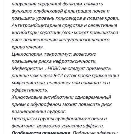
нарушения сердечной функции, снижать
функцию клубочковой фильтрации почек и
повышать уровень гликозидов в плазме крови.
Антитромбоцитарные средства и селективные
ингибиторы серотони /em> может повышаться
риск возникновения желудочно-кишечного
кровотечения.
Циклоспорин, такролимус: возможно
повышение риска нефротоксичности.
Мифепристон : НПВС не следует применять
раньше чем через 8-12 суток после применения
мифепристона, поскольку они снижают его
эффективность.
Хинолоновые антибиотики: одновременный
прием с ибупрофеном может повысить риск
возникновения судорог.
Препараты группы сульфонилмочевины и
фенитоин: возможно усиление эффекта.
Особенности применения.
Побочные эффекты,