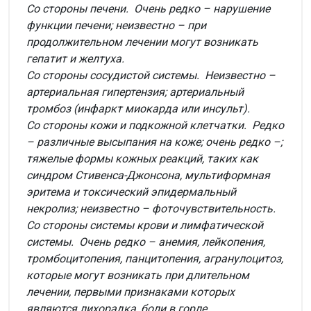
Со стороны печени. Очень редко – нарушение
функции печени; неизвестно – при
продолжительном лечении могут возникать
гепатит и желтуха.
Со стороны сосудистой системы. Неизвестно –
артериальная гипертензия; артериальный
тромбоз (инфаркт миокарда или инсульт).
Со стороны кожи и подкожной клетчатки. Редко
– различные высыпания на коже; очень редко –;
тяжелые формы кожных реакций, таких как
синдром Стивенса-Джонсона, мультиформная
эритема и токсический эпидермальный
некролиз; неизвестно – фоточувствительность.
Со стороны системы крови и лимфатической
системы. Очень редко – анемия, лейкопения,
тромбоцитопения, панцитопения, агранулоцитоз,
которые могут возникать при длительном
лечении, первыми признаками которых
являются лихорадка, боли в горле,