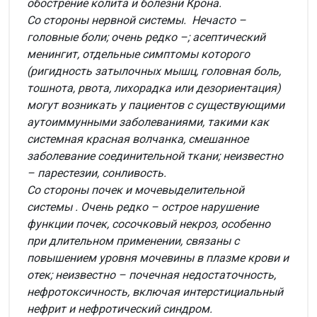
обострение колита и болезни Крона.
Со стороны нервной системы. Нечасто –
головные боли; очень редко –; асептический
менингит, отдельные симптомы которого
(ригидность затылочных мышц, головная боль,
тошнота, рвота, лихорадка или дезориентация)
могут возникать у пациентов с существующими
аутоиммунными заболеваниями, такими как
системная красная волчанка, смешанное
заболевание соединительной ткани; неизвестно
– парестезии, сонливость.
Со стороны почек и мочевыделительной
системы . Очень редко – острое нарушение
функции почек, сосочковый некроз, особенно
при длительном применении, связаны с
повышением уровня мочевины в плазме крови и
отек; неизвестно – почечная недостаточность,
нефротоксичность, включая интерстициальный
нефрит и нефротический синдром.