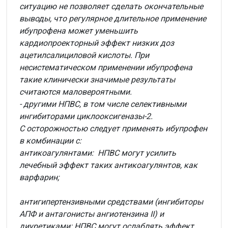
ситуацию не позволяет сделать окончательные
выводы, что регулярное длительное применение
ибупрофена может уменьшить
кардиопроекторный эффект низких доз
ацетилсалициловой кислоты. При
несистематическом применении ибупрофена
такие клинически значимые результаты
считаются маловероятными.
- другими НПВС, в том числе селективными
ингибиторами циклооксигеназы-2.
С осторожностью следует применять ибупрофен
в комбинации с:
антикоагулянтами: НПВС могут усилить
лечебный эффект таких антикоагулянтов, как
варфарин;
антигипертензивными средствами (ингибиторы
АПФ и антагонисты ангиотензина II) и
диуретиками: НПВС могут ослаблять эффект