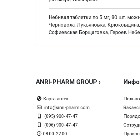
Небивал таблетки по 5 мг, 80 шт. можн
Черновола, Лукьяновка, Крюковщина, 
Софиевская Борщаговка, Героев Небес
Внимание!
Форма выпуска
Таблет
Нет отзывов
Производитель
АО «К
Можно купить без рецепта?
Нельзя
Дозировка
5мг
ANRI-PHARM GROUP ›
Инфо
Упаковка
По 10 
Действующее вещество
небиво
Карта аптек
Пользо
info@anri-pharm.com
Торговое название
Вакансі
Небив
(095) 900-47-47
Порядо
Страна производства
Украин
(096) 900-47-47
Сотруд
Температура хранения
от 5 д
08.00-22.00
Правов