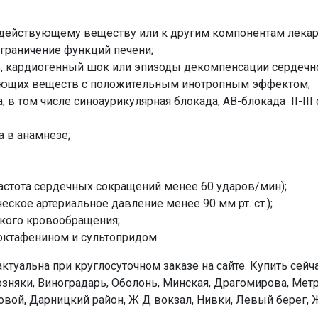
действующему веществу или к другим компонентам лекар
ограничение функций печени;
ь, кардиогенный шок или эпизоды декомпенсации сердечн
ующих веществ с положительным инотропным эффектом;
, в том числе синоаурикулярная блокада, АВ-блокада ІІ-ІІІ
а в анамнезе;
частота сердечных сокращений менее 60 ударов/мин);
еское артериальное давление менее 90 мм рт. ст.);
кого кровообращения;
ктафенином и сультопридом.
ктуальна при круглосуточном заказе на сайте. Купить сейч
Позняки, Виноградарь, Оболонь, Минская, Драгомирова, Мет
овой, Дарницкий район, Ж Д вокзал, Нивки, Левый берег, 