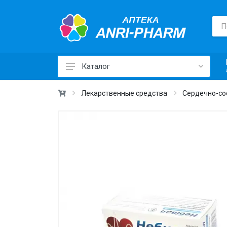
Каталог
Лекарственные средства ›
Лекарственные средства
Сердечно-со
Товары для здоровья ›
Медицинские товары и техника ›
Лечебная косметика ›
Красота и уход ›
Витамины и добавки ›
Ежедневная гигиена ›
Для детей и мам ›