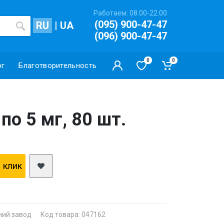
Работаем: 08.00-22.00
(095) 900-47-47
RU
|
UA
(096) 900-47-47
0
0
ог
Благотворительность
по 5 мг, 80 шт.
1 клик
ний завод
Код товара: 047162