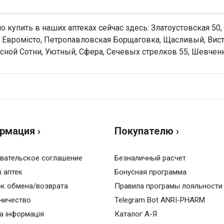
о купить в наших аптеках сейчас здесь: Златоустовская 50
Евромісто, Петропавловская Борщаговка, Щасливый, Виста
ной Сотни, Уютный, Сфера, Сечевых стрелков 55, Шевченк
ки
Н
ИЕВСКИЙ ВИТАМИННЫЙ ЗАВОД». Украина
Оц
, нужен рецепт.
рмация ›
Покупателю ›
Ва
таблеток в блистере; по 8 блистеров в пачке
лол
вательское соглашение
Безналичный расчет
ї аптек
ал
Бонусная программа
к обмена/возврата
Правила програмы лояльности
а
ничество
Telegram Bot ANRI-PHARM
о 25°C
а інформація
Каталог А-Я