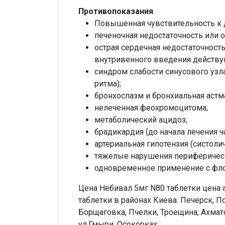
Противопоказания
Повышенная чувствительность к 
печеночная недостаточность или 
острая сердечная недостаточност
внутривенного введения действ
синдром слабости синусового узла
ритма);
бронхоспазм и бронхиальная астм
нелеченная феохромоцитома;
метаболический ацидоз;
брадикардия (до начала лечения 
артериальная гипотензия (систолич
тяжелые нарушения периферичес
одновременное применение с фло
Цена Небивал 5мг N80 таблетки цена а
таблетки в районах Киева: Печерск, 
Борщаговка, Пчелки, Троещина, Ахмат
ул.Гмыри, Осокорках.