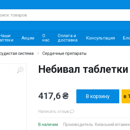
Наши
О
Оплата и
Акции
Консультация
Бл
аптеки
нас
доставка
судистая система
Сердечные препараты
Небивал таблетки 
417,6 ₴
В корзину
в 
Написать отзыв
В наличии
Производитель:
Київський вітамін