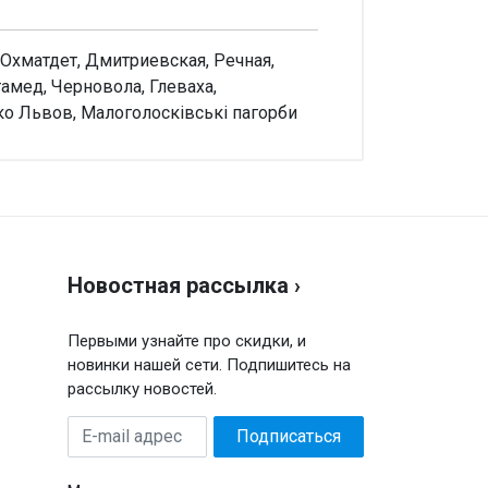
, Охматдет, Дмитриевская, Речная,
мед, Черновола, Глеваха,
о Львов, Малоголосківські пагорби
аписать отзыв
енка
Новостная рассылка ›
ш отзыв
Первыми узнайте про скидки, и
новинки нашей сети. Подпишитесь на
рассылку новостей.
E-
Подписаться
mail
адрес