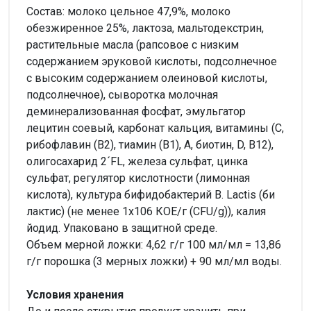
Состав: молоко цельное 47,9%, молоко
обезжиренное 25%, лактоза, мальтодекстрин,
растительные масла (рапсовое с низким
содержанием эруковой кислоты, подсолнечное
с высоким содержанием олеиновой кислоты,
подсолнечное), сыворотка молочная
деминерализованная фосфат, эмульгатор
лецитин соевый, карбонат кальция, витамины (С,
рибофлавин (В2), тиамин (В1), А, биотин, D, В12),
олигосахарид 2´FL, железа сульфат, цинка
сульфат, регулятор кислотности (лимонная
кислота), культура бифидобактерий B. Lactis (би
лактис) (не менее 1х106 КОЕ/г (CFU/g)), калия
йодид. Упаковано в защитной среде.
Объем мерной ложки: 4,62 г/г 100 мл/мл = 13,86
г/г порошка (3 мерных ложки) + 90 мл/мл воды.
Условия хранения