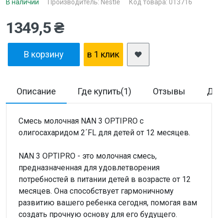
В наличии
Производитель:
Nestle
Код товара: 013716
1349,5 ₴
В корзину
в 1 клик
Описание
Где купить(1)
Отзывы
До
Смесь молочная NAN 3 OPTIPRO с
олигосахаридом 2´FL для детей от 12 месяцев.
NAN 3 OPTIPRO - это молочная смесь,
предназначенная для удовлетворения
потребностей в питании детей в возрасте от 12
месяцев. Она способствует гармоничному
развитию вашего ребенка сегодня, помогая вам
создать прочную основу для его будущего.