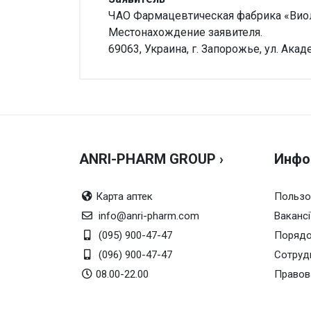
ЧАО Фармацевтическая фабрика «Виол
Местонахождение заявителя.
69063, Украина, г. Запорожье, ул. Ака
Внимание!
Нет отзывов
ANRI-PHARM GROUP ›
Инфо
Карта аптек
Пользо
info@anri-pharm.com
Вакансі
(095) 900-47-47
Порядо
(096) 900-47-47
Сотруд
08.00-22.00
Правов