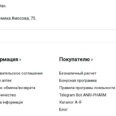
а».
демика Амосова, 75.
Н
Оц
рмация ›
Покупателю ›
Ва
вательское соглашение
Безналичный расчет
ї аптек
Бонусная программа
к обмена/возврата
Правила програмы лояльности
ничество
Telegram Bot ANRI-PHARM
а інформація
Каталог А-Я
Блог