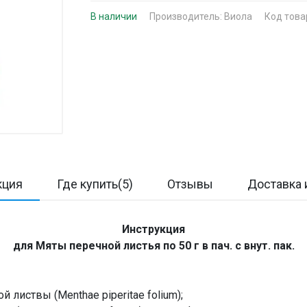
В наличии
Производитель:
Виола
Код това
кция
Где купить(5)
Отзывы
Доставка 
Инструкция
для Мяты перечной листья по 50 г в пач. с внут. пак.
листвы (Menthae piperitae folium);