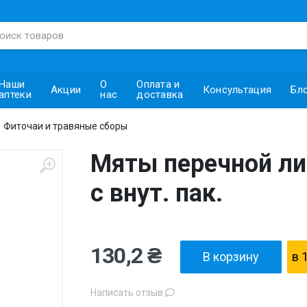
Наши
О
Оплата и
Акции
Консультация
Бл
аптеки
нас
доставка
Фиточаи и травяные сборы
Мяты перечной лис
с внут. пак.
130,2 ₴
В корзину
в 
Написать отзыв