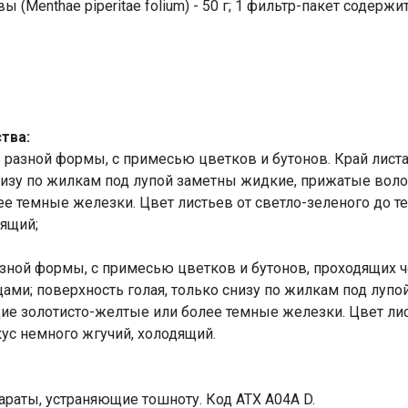
 (Menthae piperitae folium) - 50 г; 1 фильтр-пакет содерж
тва:
в разной формы, с примесью цветков и бутонов. Край лис
низу по жилкам под лупой заметны жидкие, прижатые волос
е темные железки. Цвет листьев от светло-зеленого до те
дящий;
зной формы, с примесью цветков и бутонов, проходящих ч
ами; поверхность голая, только снизу по жилкам под луп
ящие золотисто-желтые или более темные железки. Цвет лис
кус немного жгучий, холодящий.
раты, устраняющие тошноту. Код АТХ А04А D.