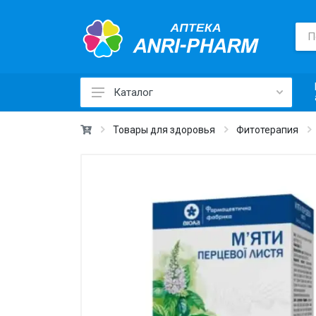
Каталог
Лекарственные средства ›
Товары для здоровья
Фитотерапия
Товары для здоровья ›
Медицинские товары и техника ›
Лечебная косметика ›
Красота и уход ›
Витамины и добавки ›
Ежедневная гигиена ›
Для детей и мам ›