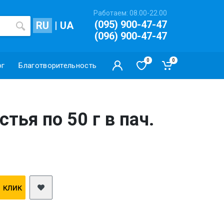
Работаем: 08.00-22.00
(095) 900-47-47
RU
|
UA
(096) 900-47-47
0
0
ог
Благотворительность
тья по 50 г в пач.
1 клик