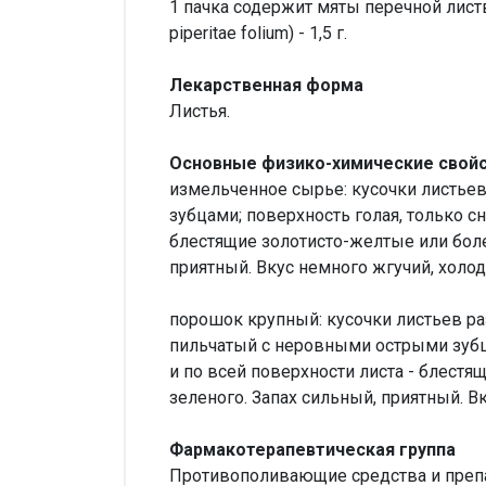
1 пачка содержит мяты перечной листвы
piperitae folium) - 1,5 г.
Лекарственная форма
Листья.
Основные физико-химические свойс
измельченное сырье: кусочки листье
зубцами; поверхность голая, только с
блестящие золотисто-желтые или боле
приятный. Вкус немного жгучий, холо
порошок крупный: кусочки листьев ра
пильчатый с неровными острыми зубц
и по всей поверхности листа - блест
зеленого. Запах сильный, приятный. В
Фармакотерапевтическая группа
Противополивающие средства и препа