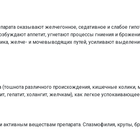
парата оказывают желчегонное, седативное и слабое гип
збуждают аппетит, угнетают процессы гниения и брожени
ка, желче- и мочевыводящих путей, усиливают выделени
а (тошнота различного происхождения, кишечные колики,
тит, гепатит, холангит, желчкам), как легкое успокаивающе
и активным веществам препарата. Спазмофилия, крупы, бр