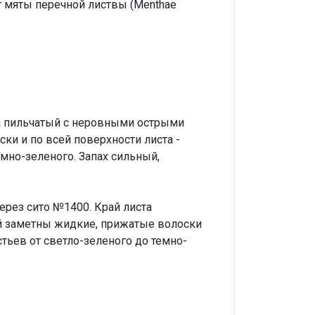
ит мяты перечной листвы (Menthae
та пильчатый с неровными острыми
ки и по всей поверхности листа -
мно-зеленого. Запах сильный,
ерез сито №1400. Край листа
ой заметны жидкие, прижатые волоски
тьев от светло-зеленого до темно-