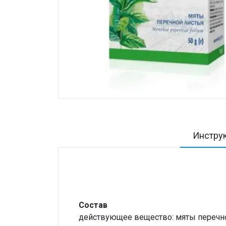
Товары для дома ›
Косметика CODERMA KIDS
Инстру
Состав
действующее вещество: мяты перечной 