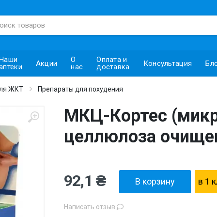
Наши
О
Оплата и
Акции
Консультация
Бл
аптеки
нас
доставка
ля ЖКТ
Препараты для похудения
МКЦ-Кортес (мик
целлюлоза очище
92,1 ₴
В корзину
в 1 
Написать отзыв