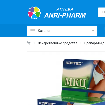
Каталог
Лекарственные средства ›
Лекарственные средства
Препараты д
Товары для здоровья ›
Медицинские товары и техника ›
Лечебная косметика ›
Красота и уход ›
Витамины и добавки ›
Ежедневная гигиена ›
Для детей и мам ›