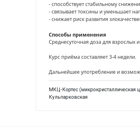
- способствует стабильному снижени
- связывает токсины и уменьшает на
- снижает риск развития злокачеств
Способы применения
Среднесуточная доза для взрослых и д
Курс приёма составляет 3-4 недели.
Дальнейшее употребление и возможн
МКЦ-Кортес (микрокристаллическая ц
Кульпарковская
Внимание!
Форма выпуска
Таблет
Нет отзывов
Производитель
ООО "К
Можно купить без рецепта?
Да, мо
Упаковка
По 100