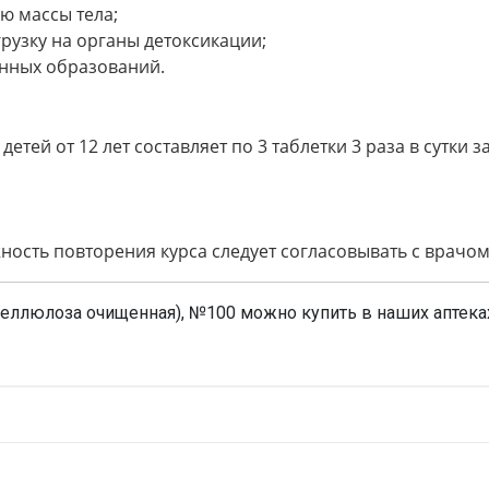
ю массы тела;
грузку на органы детоксикации;
енных образований.
етей от 12 лет составляет по 3 таблетки 3 раза в сутки з
ость повторения курса следует согласовывать с врачо
еллюлоза очищенная), №100 можно купить в наших аптеках
ки
Н
ортес"
Оц
жно.
 таблеток во флаконе, по 1 флакону в упаковке.