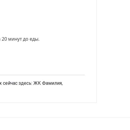
а 20 минут до еды.
м
 сейчас здесь: ЖК Фамилия,
аписать отзыв
енка