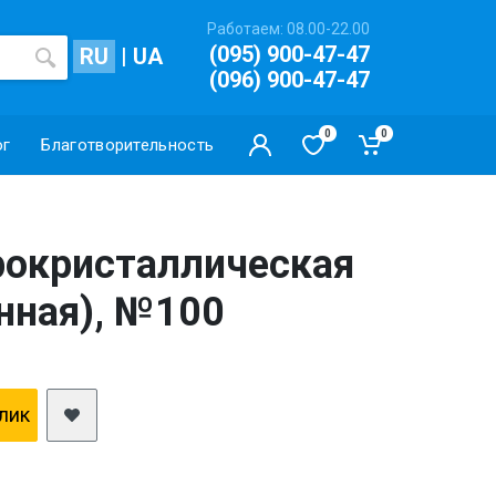
Работаем: 08.00-22.00
(095) 900-47-47
RU
|
UA
(096) 900-47-47
0
0
ог
Благотворительность
рокристаллическая
нная), №100
клик