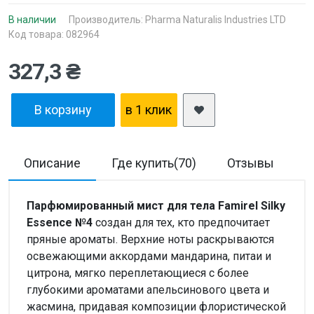
В наличии
Производитель:
Pharma Naturalis Industries LTD
Код товара: 082964
327,3 ₴
В корзину
в 1 клик
Описание
Где купить(70)
Отзывы
Д
Парфюмированный мист для тела Famirel Silky
Essence №4
создан для тех, кто предпочитает
пряные ароматы. Верхние ноты раскрываются
освежающими аккордами мандарина, питаи и
цитрона, мягко переплетающиеся с более
глубокими ароматами апельсинового цвета и
жасмина, придавая композиции флористической