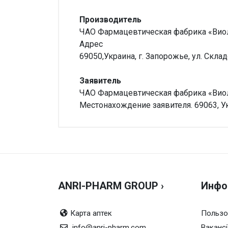
Производитель
ЧАО Фармацевтическая фабрика «Виол
Адрес
69050,Украина, г. Запорожье, ул. Складс
Заявитель
ЧАО Фармацевтическая фабрика «Виол
Местонахождение заявителя. 69063, Ук
Внимание!
Производитель
АО Фар
Нет отзывов
Можно купить без рецепта?
Да, мо
Дозировка
1.5 г
Страна производства
Украин
ANRI-PHARM GROUP ›
Инфо
Температура хранения
от 5 д
Срок годности
3 года
Карта аптек
Пользо
info@anri-pharm.com
Способ введения
Вакансі
оральн