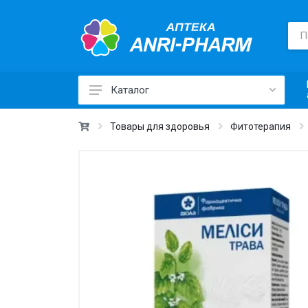
Каталог
Лекарственные средства ›
Товары для здоровья
Фитотерапия
Товары для здоровья ›
Медицинские товары и техника ›
Лечебная косметика ›
Красота и уход ›
Витамины и добавки ›
Ежедневная гигиена ›
Для детей и мам ›