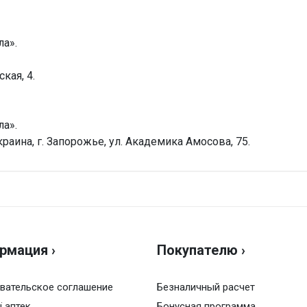
а».
кая, 4.
а».
раина, г. Запорожье, ул. Академика Амосова, 75.
мацевтическая фабрика «Виола»
Н
жно.
Оц
а
рмация ›
Покупателю ›
Ва
о 25°C
вательское соглашение
Безналичный расчет
ї аптек
о
Бонусная программа