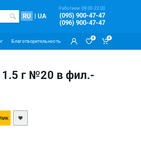
Работаем: 08.00-22.00
(095) 900-47-47
RU
|
UA
(096) 900-47-47
0
0
ог
Благотворительность
1.5 г №20 в фил.-
клик