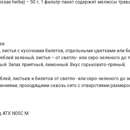
sae herba) – 50 г; 1 фильтр-пакет содержит мелиссы травы (
ва:
 листья с кусочками билетов, отдельными цветками или бе
еблей зеленый, листья – от светло- или серо-зеленого до 
й. Запах приятный, лимонный. Вкус горьковато-пряный;
лей, листьев и билетов от светло- или серо-зеленого до 
ниями, проходящими сквозь сито с отверстиями размером 
д АТХ N05С М.