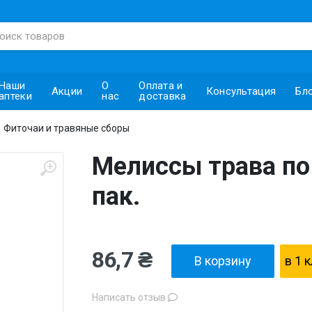
Наши
О
Оплата и
Акции
Консультация
Бл
аптеки
нас
доставка
Фиточаи и травяные сборы
Мелиссы трава по 
пак.
86,7 ₴
В корзину
в 1 
Написать отзыв